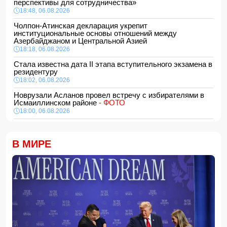
перспективы для сотрудничества»
18:48, 06.08.2026
Чолпон-Атинская декларация укрепит
институциональные основы отношений между
Азербайджаном и Центральной Азией
18:18, 06.08.2026
Стала известна дата II этапа вступительного экзамена в
резидентуру
18:02, 06.08.2026
Новрузали Асланов провел встречу с избирателями в
Исмаиллинском районе
- ФОТО
18:00, 06.08.2026
«Новые технологии формируют новые профессии на
рынке труда» — эксперт
В МИРЕ
16:48, 06.08.2026
Джейхун Байрамов и Андрей Сибига проводят встречу в
Киеве
16:28, 06.08.2026
Гави покрасил волосы в розовый цвет в честь победы
Испании на ЧМ-2026
16:16, 06.08.2026
США сняли санкции с авиакомпании, обвинявшейся в
перевозке оружия для КСИР