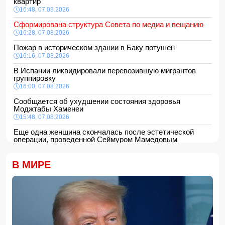
квартир
16:48, 07.08.2026
Сформирована структура Совета по медиа и вещанию
16:28, 07.08.2026
Пожар в историческом здании в Баку потушен
16:16, 07.08.2026
В Испании ликвидировали перевозившую мигрантов
группировку
16:00, 07.08.2026
Сообщается об ухудшении состояния здоровья
Моджтабы Хаменеи
15:48, 07.08.2026
Еще одна женщина скончалась после эстетической
операции, проведенной Сеймуром Мамедовым
15:28, 07.08.2026
Алтай Байындыр продолжит карьеру в Ла Лиге
В МИРЕ
15:08, 07.08.2026
ВС РФ взяли под контроль Анискино в Харьковской
области
15:00, 07.08.2026
Кинолог развеял миф о собачьей обиде на хозяина
14:48, 07.08.2026