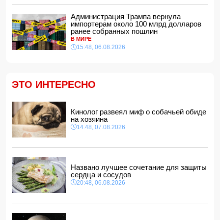
В Азербайджане ищут сотрудников с зарплатой до 10
Администрация Трампа вернула
000 манатов
импортерам около 100 млрд долларов
12:40, 07.08.2026
ранее собранных пошлин
В МИРЕ
Уровень безработицы во Франции вырос до рекордного
15:48, 06.08.2026
с 2020 года показателя
12:34, 07.08.2026
Житель Гёйчая напал с ножом на предпринимательницу
в кафе
ЭТО ИНТЕРЕСНО
12:28, 07.08.2026
В Нахчыванской АР сотрудники МЧС спасли тонувшего
человека
Кинолог развеял миф о собачьей обиде
12:12, 07.08.2026
на хозяина
14:48, 07.08.2026
Макгрегор заявил о начале подготовки к возвращению в
октагон
12:00, 07.08.2026
Опасный вирус приближается к границе Турции
Названо лучшее сочетание для защиты
11:48, 07.08.2026
сердца и сосудов
20:48, 06.08.2026