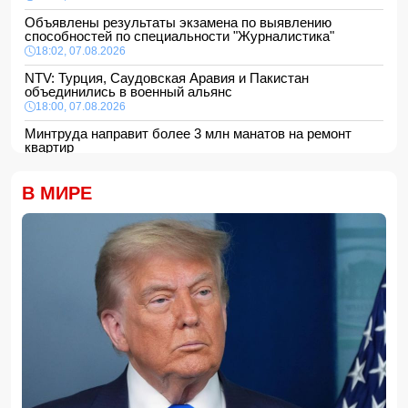
Объявлены результаты экзамена по выявлению
способностей по специальности "Журналистика"
18:02, 07.08.2026
NTV: Турция, Саудовская Аравия и Пакистан
объединились в военный альянс
18:00, 07.08.2026
Минтруда направит более 3 млн манатов на ремонт
квартир
16:48, 07.08.2026
Сформирована структура Совета по медиа и вещанию
В МИРЕ
16:28, 07.08.2026
Пожар в историческом здании в Баку потушен
16:16, 07.08.2026
В Испании ликвидировали перевозившую мигрантов
группировку
16:00, 07.08.2026
Сообщается об ухудшении состояния здоровья
Моджтабы Хаменеи
15:48, 07.08.2026
Еще одна женщина скончалась после эстетической
операции, проведенной Сеймуром Мамедовым