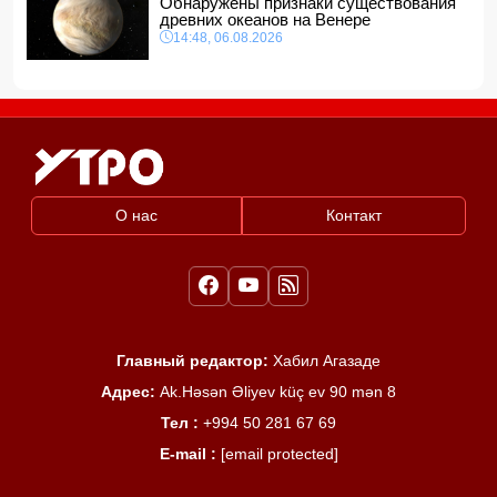
Обнаружены признаки существования
древних океанов на Венере
14:48, 06.08.2026
О нас
Контакт
Главный редактор:
Хабил Агазаде
Адрес:
Ak.Həsən Əliyev küç ev 90 mən 8
Тел :
+994 50 281 67 69
E-mail :
[email protected]