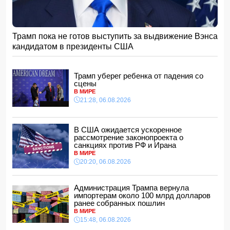
15:28, 07.08.2026
Алтай Байындыр продолжит карьеру в Ла Лиге
15:08, 07.08.2026
Трамп пока не готов выступить за выдвижение Вэнса
ВС РФ взяли под контроль Анискино в Харьковской
кандидатом в президенты США
области
15:00, 07.08.2026
Кинолог развеял миф о собачьей обиде на хозяина
Трамп уберег ребенка от падения со
14:48, 07.08.2026
сцены
В МИРЕ
По делу Arzum 9999 назначена повторная комплексная
21:28, 06.08.2026
экспертиза
14:40, 07.08.2026
ЕС ввел новые санкции против России
В США ожидается ускоренное
14:34, 07.08.2026
рассмотрение законопроекта о
санкциях против РФ и Ирана
Ужасающие подробности убийства мужа и жены в
В МИРЕ
Тертерском районе
20:20, 06.08.2026
14:28, 07.08.2026
На Самира Шарифова возложены новые полномочия
Администрация Трампа вернула
14:14, 07.08.2026
импортерам около 100 млрд долларов
ранее собранных пошлин
Сына Абеля Магеррамова отозвали от должности посла
В МИРЕ
15:48, 06.08.2026
14:10, 07.08.2026