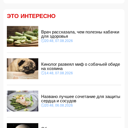
Моуринью в шоке после отказа Родри от перехода в
"Реал"
14:04, 07.08.2026
ЭТО ИНТЕРЕСНО
Ильхам Алиев подписал распоряжения в связи с двумя
дипломатами
14:00, 07.08.2026
Врач рассказала, чем полезны кабачки
для здоровья
Прогноз погоды в Азербайджане на 8 августа
20:48, 07.08.2026
12:48, 07.08.2026
В Азербайджане ищут сотрудников с зарплатой до 10
000 манатов
12:40, 07.08.2026
Кинолог развеял миф о собачьей обиде
на хозяина
14:48, 07.08.2026
Названо лучшее сочетание для защиты
сердца и сосудов
20:48, 06.08.2026