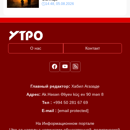
14:48, 05.08.2026
О нас
Контакт
Главный редактор:
Хабил Агазаде
Адрес:
Ak.Həsən Əliyev küç ev 90 mən 8
Тел :
+994 50 281 67 69
E-mail :
[email protected]
На Информационном портале
Utro.az наряду с новинками общественной, политической,