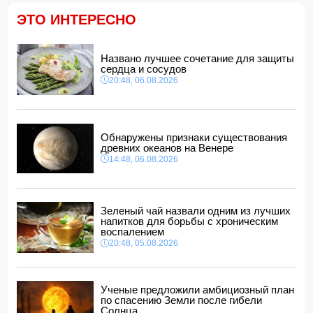
с 50% скидкой
14:14, 06.08.2026
ЭТО ИНТЕРЕСНО
Ильхам Алиев наградил Бахтияра Асланбейли орденом
"Шохрат"
Названо лучшее сочетание для защиты
14:10, 06.08.2026
сердца и сосудов
Стали известны детали контракта Наримана Ахундзаде
20:48, 06.08.2026
с "Эрзурумспором"
14:04, 06.08.2026
Ильхам Алиев отозвал двух постоянных
представителей, одного назначил на новую должность
Обнаружены признаки существования
14:00, 06.08.2026
древних океанов на Венере
14:48, 06.08.2026
Прогноз погоды в Азербайджане на 7 августа
12:48, 06.08.2026
Глава МИД Украины выразил соболезнования в связи с
гибелью граждан Азербайджана в Азовском и Чёрном
Зеленый чай назвали одним из лучших
морях
напитков для борьбы с хроническим
12:40, 06.08.2026
воспалением
20:48, 05.08.2026
Ученые предложили амбициозный план
по спасению Земли после гибели
Солнца