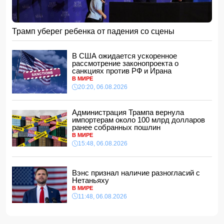
В Японии заявили о запуске КНДР баллистической
ракеты
15:28, 06.08.2026
Трамп уберег ребенка от падения со сцены
За месяц пограничники задержали 330 разыскиваемых
лиц
В США ожидается ускоренное
15:08, 06.08.2026
рассмотрение законопроекта о
санкциях против РФ и Ирана
Конфликт из-за бабушки: в Шамахинском районе пастух
В МИРЕ
избил жену
20:20, 06.08.2026
15:00, 06.08.2026
Обнаружены признаки существования древних океанов
на Венере
Администрация Трампа вернула
импортерам около 100 млрд долларов
14:48, 06.08.2026
ранее собранных пошлин
В Баку 40-летний мужчина погиб, упав с балкона
В МИРЕ
14:40, 06.08.2026
15:48, 06.08.2026
Джейхун Байрамов: В случае необходимости мы будем
рады поставлять газ и дружественной Украине
Вэнс признал наличие разногласий с
14:34, 06.08.2026
Нетаньяху
За семь месяцев гражданам возвращено более 191 млн
В МИРЕ
манатов
11:48, 06.08.2026
14:28, 06.08.2026
Конфискованную квартиру Салима Муслимова продали