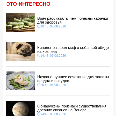
14:04, 07.08.2026
ЭТО ИНТЕРЕСНО
Ильхам Алиев подписал распоряжения в связи с двумя
дипломатами
14:00, 07.08.2026
Врач рассказала, чем полезны кабачки
для здоровья
Прогноз погоды в Азербайджане на 8 августа
20:48, 07.08.2026
12:48, 07.08.2026
В Азербайджане ищут сотрудников с зарплатой до 10
000 манатов
12:40, 07.08.2026
Кинолог развеял миф о собачьей обиде
на хозяина
14:48, 07.08.2026
Названо лучшее сочетание для защиты
сердца и сосудов
20:48, 06.08.2026
Обнаружены признаки существования
древних океанов на Венере
14:48, 06.08.2026