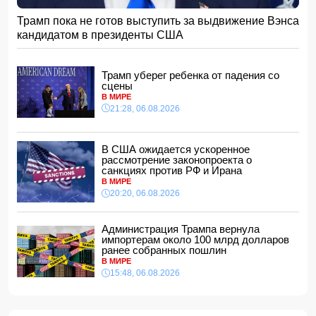
15:08, 07.08.2026
Трамп пока не готов выступить за выдвижение Вэнса
ВС РФ взяли под контроль Анискино в Харьковской
кандидатом в президенты США
области
15:00, 07.08.2026
Кинолог развеял миф о собачьей обиде на хозяина
Трамп уберег ребенка от падения со
14:48, 07.08.2026
сцены
В МИРЕ
По делу Arzum 9999 назначена повторная комплексная
21:28, 06.08.2026
экспертиза
14:40, 07.08.2026
ЕС ввел новые санкции против России
В США ожидается ускоренное
14:34, 07.08.2026
рассмотрение законопроекта о
санкциях против РФ и Ирана
Ужасающие подробности убийства мужа и жены в
В МИРЕ
Тертерском районе
20:20, 06.08.2026
14:28, 07.08.2026
На Самира Шарифова возложены новые полномочия
Администрация Трампа вернула
14:14, 07.08.2026
импортерам около 100 млрд долларов
ранее собранных пошлин
Сына Абеля Магеррамова отозвали от должности посла
В МИРЕ
15:48, 06.08.2026
14:10, 07.08.2026
Моуринью в шоке после отказа Родри от перехода в
"Реал"