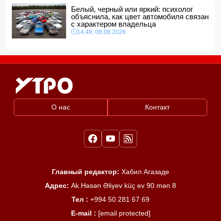
Белый, черный или яркий: психолог
объяснила, как цвет автомобиля связан
с характером владельца
14:48, 08.08.2026
О нас
Контакт
Главный редактор:
Хабил Агазаде
Адрес:
Ak.Həsən Əliyev küç ev 90 mən 8
Тел :
+994 50 281 67 69
E-mail :
[email protected]