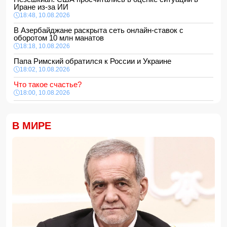
Иране из-за ИИ
18:48, 10.08.2026
В Азербайджане раскрыта сеть онлайн-ставок с
оборотом 10 млн манатов
18:18, 10.08.2026
Папа Римский обратился к России и Украине
18:02, 10.08.2026
Что такое счастье?
18:00, 10.08.2026
В Баку в море утонули две женщины
16:48, 10.08.2026
В МИРЕ
Обнародованы данные об объеме ВВП Азербайджана
16:28, 10.08.2026
Профицит госбюджета Азербайджана превысил 3 млрд
манатов
16:16, 10.08.2026
Стратегические валютные резервы Азербайджана
приблизились к $87 млрд
16:00, 10.08.2026
Доходы населения Азербайджана выросли
15:48, 10.08.2026