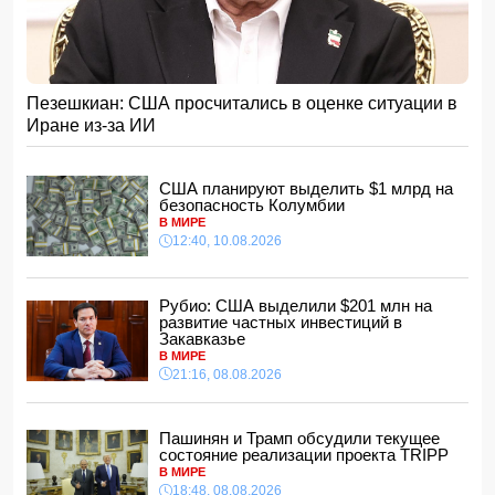
AZAL обратился к пассажирам в связи с ростом
сезонного спроса на рейсы в Нахчыван
15:28, 10.08.2026
Ливерпуль согласовал личные условия с Баркола и
Пезешкиан: США просчитались в оценке ситуации в
начал переговоры с ПСЖ
Иране из-за ИИ
15:08, 10.08.2026
Косметолог продолжала работать без лицензии после
трех проверок - дело направили в прокуратуру
США планируют выделить $1 млрд на
15:00, 10.08.2026
безопасность Колумбии
В МИРЕ
Стало известно, почему в желудках динозавров часто
12:40, 10.08.2026
находят камни
14:48, 10.08.2026
В Азербайджане за 7 месяцев иностранным гражданам
Рубио: США выделили $201 млн на
возвращено более 5 млн манатов НДС
развитие частных инвестиций в
14:40, 10.08.2026
Закавказье
В МИРЕ
Завтра в Астаре временно отключат газ
21:16, 08.08.2026
14:34, 10.08.2026
УЕФА, КОНКАКАФ и АФК выступили против действий
руководства ФИФА
Пашинян и Трамп обсудили текущее
14:28, 10.08.2026
состояние реализации проекта TRIPP
В МИРЕ
В Азербайджане оборот объектов торговли и услуг
18:48, 08.08.2026