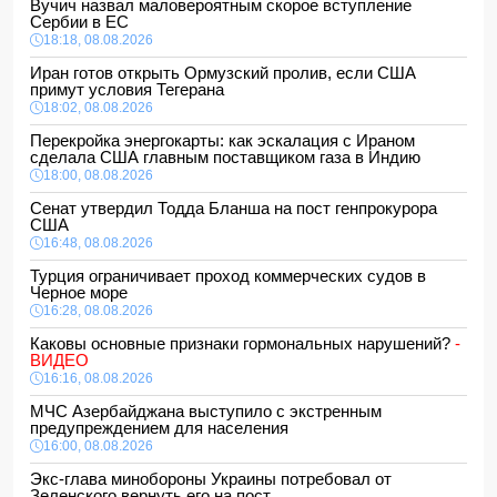
Вучич назвал маловероятным скорое вступление
Сербии в ЕС
18:18, 08.08.2026
Иран готов открыть Ормузский пролив, если США
примут условия Тегерана
18:02, 08.08.2026
Перекройка энергокарты: как эскалация с Ираном
сделала США главным поставщиком газа в Индию
18:00, 08.08.2026
Сенат утвердил Тодда Бланша на пост генпрокурора
США
16:48, 08.08.2026
Турция ограничивает проход коммерческих судов в
Черное море
16:28, 08.08.2026
Каковы основные признаки гормональных нарушений?
-
ВИДЕО
16:16, 08.08.2026
МЧС Азербайджана выступило с экстренным
предупреждением для населения
16:00, 08.08.2026
Экс-глава минобороны Украины потребовал от
Зеленского вернуть его на пост