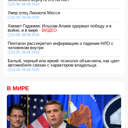
15:48, 08.08.2026
Умер отец Лионеля Месси
15:28, 08.08.2026
Хикмет Гаджиев: Ильхам Алиев одержал победу и в
войне, и в мире
- ВИДЕО
15:08, 08.08.2026
Пентагон рассекретил информацию о падении НЛО с
человеком внутри
15:00, 08.08.2026
Белый, черный или яркий: психолог объяснила, как цвет
автомобиля связан с характером владельца
14:48, 08.08.2026
Зеленский встретился с Вучичем
14:40, 08.08.2026
В МИРЕ
В Азербайджане ожидается жара до 41 градуса —
объявлено предупреждение
14:34, 08.08.2026
В Агдашском районе расследуется конфликт, связанный
с церемонией помолвки с участием
несовершеннолетней
14:28, 08.08.2026