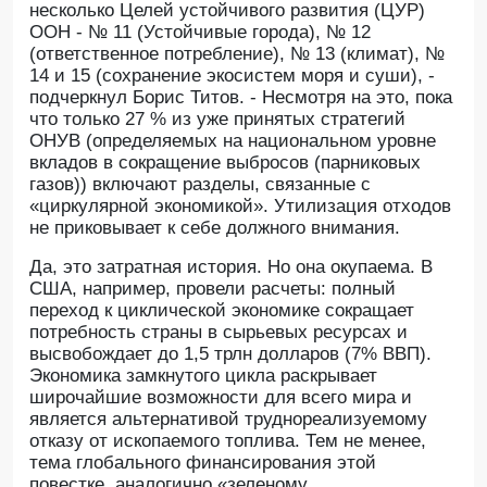
несколько Целей устойчивого развития (ЦУР)
ООН - № 11 (Устойчивые города), № 12
(ответственное потребление), № 13 (климат), №
14 и 15 (сохранение экосистем моря и суши), -
подчеркнул Борис Титов. - Несмотря на это, пока
что только 27 % из уже принятых стратегий
ОНУВ (определяемых на национальном уровне
вкладов в сокращение выбросов (парниковых
газов)) включают разделы, связанные с
«циркулярной экономикой». Утилизация отходов
не приковывает к себе должного внимания.
Да, это затратная история. Но она окупаема. В
США, например, провели расчеты: полный
переход к циклической экономике сокращает
потребность страны в сырьевых ресурсах и
высвобождает до 1,5 трлн долларов (7% ВВП).
Экономика замкнутого цикла раскрывает
широчайшие возможности для всего мира и
является альтернативой труднореализуемому
отказу от ископаемого топлива. Тем не менее,
тема глобального финансирования этой
повестке, аналогично «зеленому