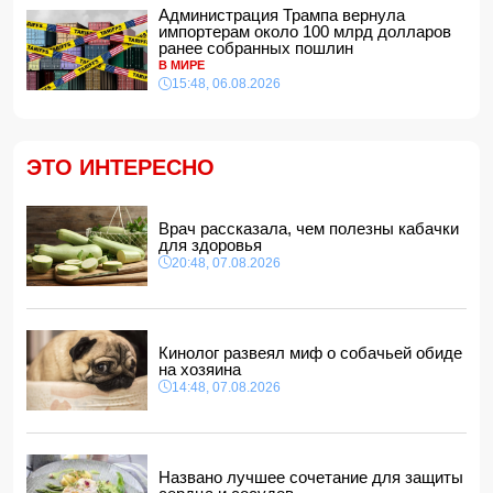
дипломатами
Администрация Трампа вернула
14:00, 07.08.2026
импортерам около 100 млрд долларов
ранее собранных пошлин
Прогноз погоды в Азербайджане на 8 августа
В МИРЕ
12:48, 07.08.2026
15:48, 06.08.2026
В Азербайджане ищут сотрудников с зарплатой до 10
000 манатов
12:40, 07.08.2026
ЭТО ИНТЕРЕСНО
Уровень безработицы во Франции вырос до рекордного
с 2020 года показателя
12:34, 07.08.2026
Врач рассказала, чем полезны кабачки
Житель Гёйчая напал с ножом на предпринимательницу
для здоровья
в кафе
20:48, 07.08.2026
12:28, 07.08.2026
В Нахчыванской АР сотрудники МЧС спасли тонувшего
человека
12:12, 07.08.2026
Кинолог развеял миф о собачьей обиде
на хозяина
14:48, 07.08.2026
Названо лучшее сочетание для защиты