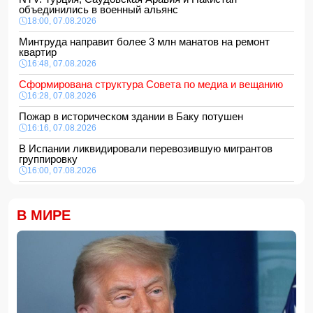
объединились в военный альянс
18:00, 07.08.2026
Минтруда направит более 3 млн манатов на ремонт
квартир
16:48, 07.08.2026
Сформирована структура Совета по медиа и вещанию
16:28, 07.08.2026
Пожар в историческом здании в Баку потушен
16:16, 07.08.2026
В Испании ликвидировали перевозившую мигрантов
группировку
16:00, 07.08.2026
Сообщается об ухудшении состояния здоровья
Моджтабы Хаменеи
В МИРЕ
15:48, 07.08.2026
Еще одна женщина скончалась после эстетической
операции, проведенной Сеймуром Мамедовым
15:28, 07.08.2026
Алтай Байындыр продолжит карьеру в Ла Лиге
15:08, 07.08.2026
ВС РФ взяли под контроль Анискино в Харьковской