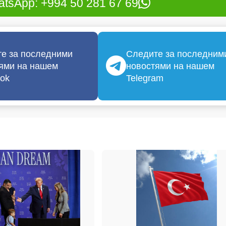
tsApp: +994 50 281 67 69
е за последними
Следите за последним
ями на нашем
новостями на нашем
ok
Telegram