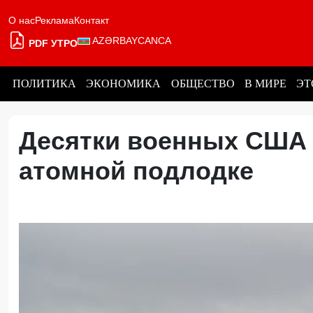
О нас
Реклама
Контакт
AZƏRBAYCANCA
PDF УТРО
ПОЛИТИКА
ЭКОНОМИКА
ОБЩЕСТВО
В МИРЕ
ЭТ
Десятки военных США 
атомной подлодке