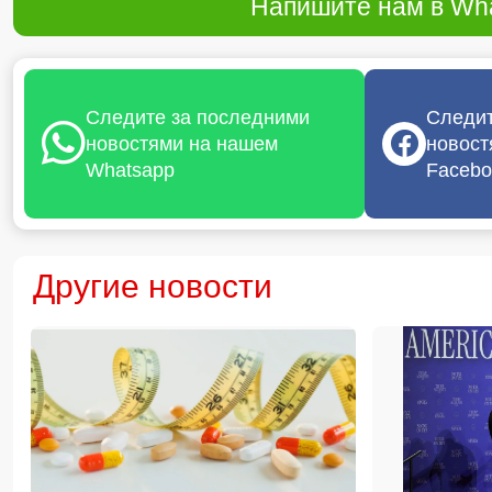
Напишите нам в Wha
Следите за последними
Следит
новостями на нашем
новост
Whatsapp
Facebo
Другие новости