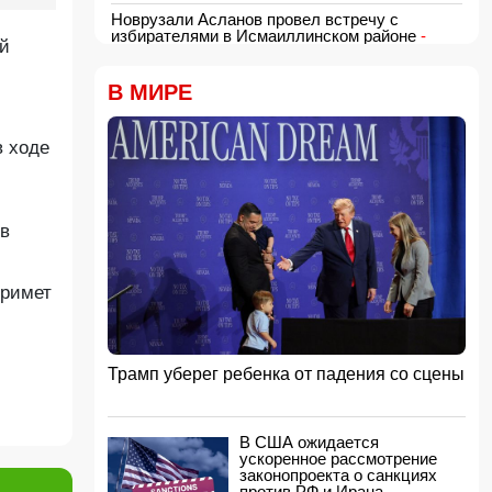
Новрузали Асланов провел встречу с
избирателями в Исмаиллинском районе
-
ой
ФОТО
18:00, 06.08.2026
В МИРЕ
«Новые технологии формируют новые
профессии на рынке труда» — эксперт
16:48, 06.08.2026
в ходе
Джейхун Байрамов и Андрей Сибига проводят
встречу в Киеве
16:28, 06.08.2026
 в
Гави покрасил волосы в розовый цвет в честь
победы Испании на ЧМ-2026
16:16, 06.08.2026
примет
США сняли санкции с авиакомпании,
обвинявшейся в перевозке оружия для КСИР
16:00, 06.08.2026
Трамп уберег ребенка от падения со сцены
Администрация Трампа вернула импортерам
около 100 млрд долларов ранее собранных
пошлин
15:48, 06.08.2026
В США ожидается
ускоренное рассмотрение
В Японии заявили о запуске КНДР
законопроекта о санкциях
баллистической ракеты
против РФ и Ирана