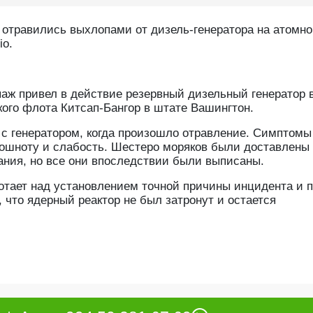
отравились выхлопами от дизель-генератора на атомн
io.
паж привел в действие резервный дизельный генератор 
кого флота Китсап-Бангор в штате Вашингтон.
с генератором, когда произошло отравление. Симптомы
тошноту и слабость. Шестеро моряков были доставлены
ния, но все они впоследствии были выписаны.
отает над установлением точной причины инцидента и 
 что ядерный реактор не был затронут и остается