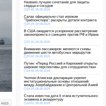
Названо лучшее сочетание для защиты
сердца и сосудов
20:48, 06.08.2026
Салах официально стал игроком
"Трабзонспора": раскрыты детали контракта
20:28, 06.08.2026
В США ожидается ускоренное рассмотрение
законопроекта о санкциях против РФ и Ирана
20:20, 06.08.2026
Вниманию пассажиров: меняются схемы
движения шести автобусных маршрутов
20:00, 06.08.2026
Путин: «Перед Россией и Киргизией открыты
широкие перспективы для сотрудничества»
18:48, 06.08.2026
Чолпон-Атинская декларация укрепит
институциональные основы отношений
между Азербайджаном и Центральной Азией
18:18, 06.08.2026
Стала известна дата II этапа вступительного
экзамена в резидентуру
4423
18:02, 06.08.2026