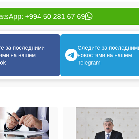
tsApp: +994 50 281 67 69
е за последними
Следите за последним
ями на нашем
новостями на нашем
ok
Telegram