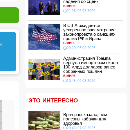
падения со сцены
14:48, 07.08.2026
В МИРЕ
21:28, 06.08.2026
По делу Arzum 9999 назначена повторная
комплексная экспертиза
14:40, 07.08.2026
В США ожидается
ЕС ввел новые санкции против России
ускоренное рассмотрение
законопроекта о санкциях
14:34, 07.08.2026
против РФ и Ирана
Ужасающие подробности убийства мужа и
В МИРЕ
и
жены в Тертерском районе
20:20, 06.08.2026
14:28, 07.08.2026
Администрация Трампа
На Самира Шарифова возложены новые
вернула импортерам около
полномочия
100 млрд долларов ранее
14:14, 07.08.2026
собранных пошлин
В МИРЕ
Сына Абеля Магеррамова отозвали от
15:48, 06.08.2026
должности посла
14:10, 07.08.2026
Моуринью в шоке после отказа Родри от
ЭТО ИНТЕРЕСНО
перехода в "Реал"
14:04, 07.08.2026
Ильхам Алиев подписал распоряжения в
Врач рассказала, чем
связи с двумя дипломатами
полезны кабачки для
здоровья
14:00, 07.08.2026
20:48, 07.08.2026