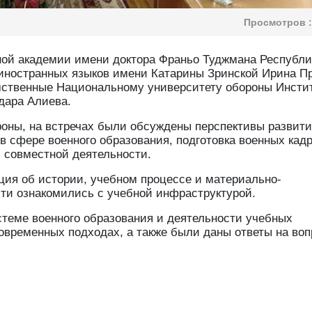
Просмотров :
ной академии имени доктора Франьо Туджмана Республи
а иностранных языков имени Катарины Зринской Ирина 
мственные Национальному университету обороны Инсти
дара Алиева.
роны, на встречах были обсуждены перспективы развит
 сфере военного образования, подготовка военных кадр
 совместной деятельности.
ия об истории, учебном процессе и материально-
сти ознакомились с учебной инфраструктурой.
теме военного образования и деятельности учебных
овременных подходах, а также были даны ответы на воп