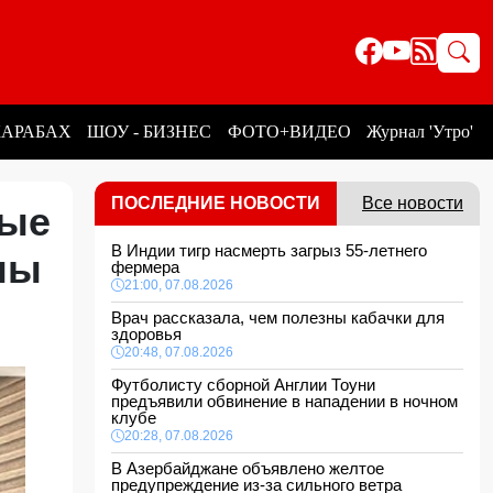
КАРАБАХ
ШОУ - БИЗНЕС
ФОТО+ВИДЕО
Журнал 'Утро'
ПОСЛЕДНИЕ НОВОСТИ
Все новости
ные
В Индии тигр насмерть загрыз 55-летнего
оны
фермера
21:00, 07.08.2026
Врач рассказала, чем полезны кабачки для
здоровья
20:48, 07.08.2026
Футболисту сборной Англии Тоуни
предъявили обвинение в нападении в ночном
клубе
20:28, 07.08.2026
В Азербайджане объявлено желтое
предупреждение из-за сильного ветра