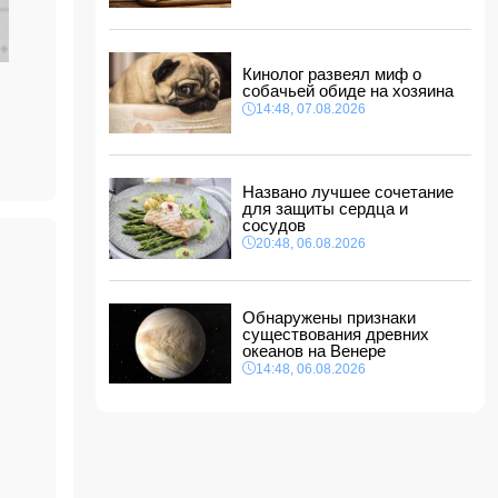
Прогноз погоды в Азербайджане на 8 августа
12:48, 07.08.2026
В Азербайджане ищут сотрудников с
Кинолог развеял миф о
зарплатой до 10 000 манатов
собачьей обиде на хозяина
12:40, 07.08.2026
14:48, 07.08.2026
ы
Уровень безработицы во Франции вырос до
рекордного с 2020 года показателя
12:34, 07.08.2026
Названо лучшее сочетание
для защиты сердца и
Житель Гёйчая напал с ножом на
сосудов
предпринимательницу в кафе
20:48, 06.08.2026
12:28, 07.08.2026
В Нахчыванской АР сотрудники МЧС спасли
тонувшего человека
12:12, 07.08.2026
Обнаружены признаки
существования древних
океанов на Венере
14:48, 06.08.2026