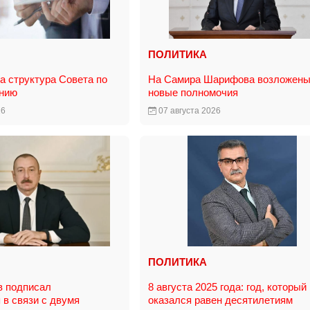
ПОЛИТИКА
 структура Совета по
На Самира Шарифова возложен
анию
новые полномочия
26
07 августа 2026
ПОЛИТИКА
в подписал
8 августа 2025 года: год, который
 в связи с двумя
оказался равен десятилетиям