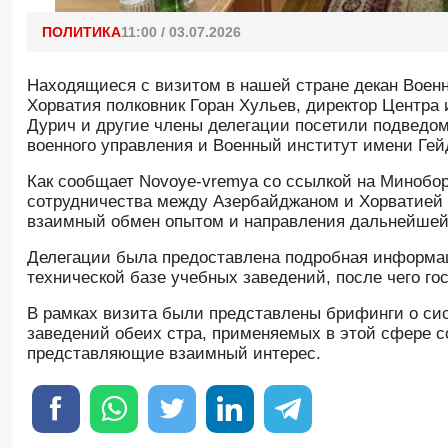
ПОЛИТИКА
11:00 / 03.07.2026
Находящиеся с визитом в нашей стране декан Воен
Хорватия полковник Горан Хульев, директор Центр
Дурич и другие члены делегации посетили подведо
военного управления и Военный институт имени Гей
Как сообщает Novoye-vremya со ссылкой на Минобо
сотрудничества между Азербайджаном и Хорватией в
взаимный обмен опытом и направления дальнейшей
Делегации была предоставлена подробная информац
технической базе учебных заведений, после чего го
В рамках визита были представлены брифинги о сис
заведений обеих стра, применяемых в этой сфере с
представляющие взаимный интерес.