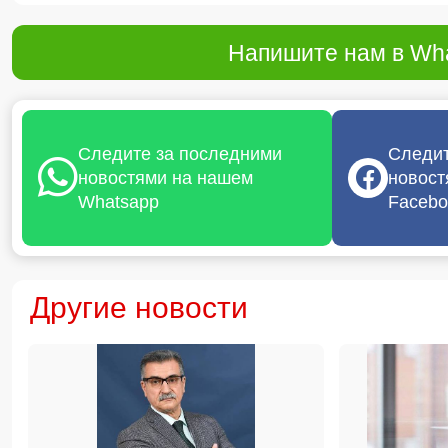
Напишите нам в Wha
Следите за последними
Следит
новостями на нашем
новост
Whatsapp
Facebo
Другие новости