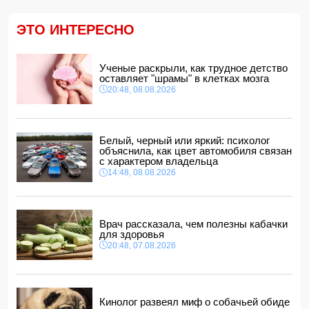
14:14, 08.08.2026
ФИФА выступила с заявлением на фоне скандальных
ЭТО ИНТЕРЕСНО
обвинений в адрес Инфантино
14:10, 08.08.2026
ВС РФ взяли под контроль Ивановку в Харьковской
Ученые раскрыли, как трудное детство
области
оставляет "шрамы" в клетках мозга
14:04, 08.08.2026
20:48, 08.08.2026
Прогноз погоды в Азербайджане на 9 августа
14:00, 08.08.2026
Никол Пашинян позвонил Ильхаму Алиеву
Белый, черный или яркий: психолог
12:48, 08.08.2026
объяснила, как цвет автомобиля связан
с характером владельца
СМИ: США ищут на Кубе фигуру для повторения
14:48, 08.08.2026
"венесуэльского сценария"
12:40, 08.08.2026
Врач рассказала, чем полезны кабачки
для здоровья
20:48, 07.08.2026
Кинолог развеял миф о собачьей обиде