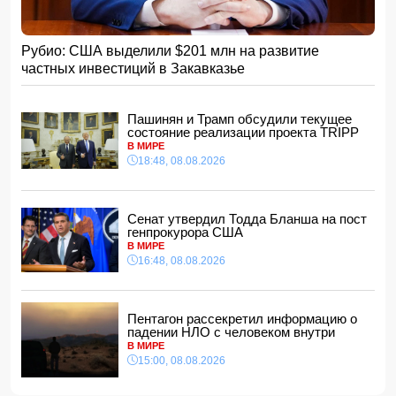
Умер отец Лионеля Месси
15:28, 08.08.2026
Рубио: США выделили $201 млн на развитие
Хикмет Гаджиев: Ильхам Алиев одержал победу и в
частных инвестиций в Закавказье
войне, и в мире
- ВИДЕО
15:08, 08.08.2026
Пентагон рассекретил информацию о падении НЛО с
Пашинян и Трамп обсудили текущее
человеком внутри
состояние реализации проекта TRIPP
15:00, 08.08.2026
В МИРЕ
18:48, 08.08.2026
Белый, черный или яркий: психолог объяснила, как цвет
автомобиля связан с характером владельца
14:48, 08.08.2026
Сенат утвердил Тодда Бланша на пост
Зеленский встретился с Вучичем
генпрокурора США
14:40, 08.08.2026
В МИРЕ
В Азербайджане ожидается жара до 41 градуса —
16:48, 08.08.2026
объявлено предупреждение
14:34, 08.08.2026
В Агдашском районе расследуется конфликт, связанный
Пентагон рассекретил информацию о
с церемонией помолвки с участием
падении НЛО с человеком внутри
несовершеннолетней
В МИРЕ
14:28, 08.08.2026
15:00, 08.08.2026
Найдено тело утонувшего в море 16-летнего юноши