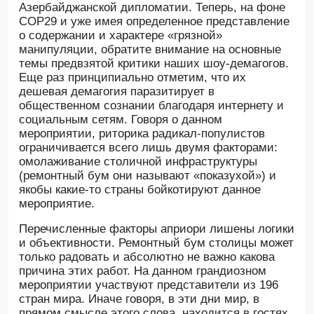
Азербайджанской дипломатии. Теперь, на фоне
СОР29 и уже имея определенное представление
о содержании и характере «грязной»
манипуляции, обратите внимание на основные
темы предвзятой критики наших шоу-демагогов.
Еще раз принципиально отметим, что их
дешевая демагогия паразитирует в
общественном сознании благодаря интернету и
социальным сетям. Говоря о данном
мероприятии, риторика радикал-популистов
ограничивается всего лишь двумя факторами:
омолаживание столичной инфраструктуры
(ремонтный бум они называют «показухой») и
якобы какие-то страны бойкотируют данное
мероприятие.
Перечисленные факторы априори лишены логики
и объективности. Ремонтный бум столицы может
только радовать и абсолютно не важно какова
причина этих работ. На данном грандиозном
мероприятии участвуют представители из 196
стран мира. Иначе говоря, в эти дни мир, в
прямом смысле этого слова, находится в гостях