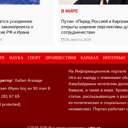
В МИРЕ
тся ускоренное
Путин: «Перед Россией и Киргизи
 законопроекта о
открыты широкие перспективы д
тив РФ и Ирана
сотрудничества»
26
06 августа 2026
РЕ
НАУКА
СПОРТ
ПРОИШЕСТВИЯ
КАРАБАХ
ИНТЕРВЬЮ
На Информационном портале
Utro.az наряду с новинками об
актор:
Хабил Агазаде
Азербайджана читателям донос
sən Əliyev küç ev 90 mən 8
Кавказа, а также в мире. Кром
 281 67 69
статьи, рассказывающие о раз
из политических и социальных 
l protected]
независимо. Портал работает 
©2018-2026 Все права сохранены.
utro.az