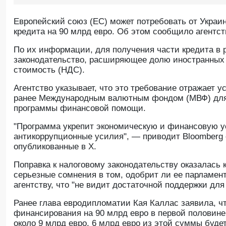
Европейский союз (ЕС) может потребовать от Украи
кредита на 90 млрд евро. Об этом сообщило агентст
По их информации, для получения части кредита в р
законодательство, расширяющее долю иностранных 
стоимость (НДС).
Агентство указывает, что это требование отражает 
ранее Международным валютным фондом (МВФ) для 
программы финансовой помощи.
"Программа укрепит экономическую и финансовую у
антикоррупционные усилия", — приводит Bloomberg
опубликованные в X.
Поправка к налоговому законодательству оказалась 
серьезные сомнения в том, одобрит ли ее парламен
агентству, что "не видит достаточной поддержки для
Ранее глава евродипломатии Кая Каллас заявила, ч
финансирования на 90 млрд евро в первой половине
около 9 млрд евро, 6 млрд евро из этой суммы будет