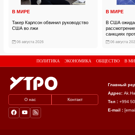
В МИРЕ
В МИРЕ
Такер Карлсон обвинил руководство
В США ожидае
США во лжи
рассмотрение
санкциях про
06 августа 2026
06 августа 20
ПОЛИТИКА
ЭКОНОМИКА
ОБЩЕСТВО
В МИ
Главный ред
Адрес:
Ak.Hə
О нас
Контакт
Тел :
+994 50
E-mail :
[emai