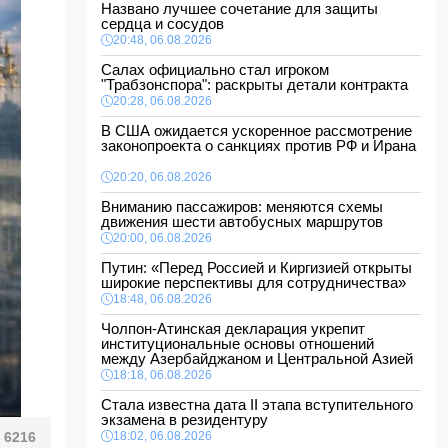
Названо лучшее сочетание для защиты
сердца и сосудов
20:48, 06.08.2026
Салах официально стал игроком
"Трабзонспора": раскрыты детали контракта
20:28, 06.08.2026
В США ожидается ускоренное рассмотрение
законопроекта о санкциях против РФ и Ирана
20:20, 06.08.2026
Вниманию пассажиров: меняются схемы
движения шести автобусных маршрутов
20:00, 06.08.2026
Путин: «Перед Россией и Киргизией открыты
широкие перспективы для сотрудничества»
18:48, 06.08.2026
Чолпон-Атинская декларация укрепит
институциональные основы отношений
между Азербайджаном и Центральной Азией
18:18, 06.08.2026
Стала известна дата II этапа вступительного
экзамена в резидентуру
6216
18:02, 06.08.2026