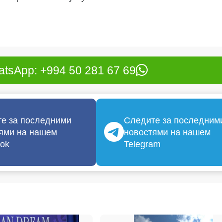
tsApp: +994 50 281 67 69
е за последними
Следите за последним
ями на нашем
новостями на нашем
ok
Telegram