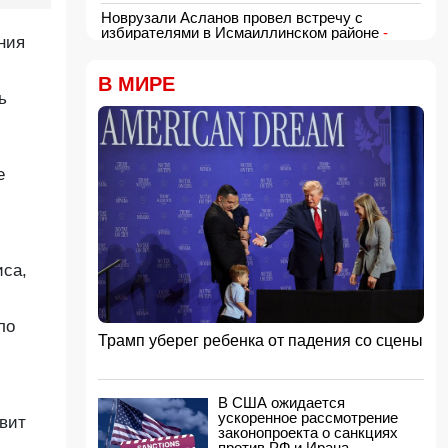
Новрузали Асланов провел встречу с
избирателями в Исмаиллинском районе
-
ния
ФОТО
18:00, 06.08.2026
В МИРЕ
«Новые технологии формируют новые
ь
профессии на рынке труда» — эксперт
16:48, 06.08.2026
Джейхун Байрамов и Андрей Сибига проводят
встречу в Киеве
е
16:28, 06.08.2026
Гави покрасил волосы в розовый цвет в честь
победы Испании на ЧМ-2026
16:16, 06.08.2026
иса,
США сняли санкции с авиакомпании,
обвинявшейся в перевозке оружия для КСИР
16:00, 06.08.2026
ло
Трамп уберег ребенка от падения со сцены
Администрация Трампа вернула импортерам
около 100 млрд долларов ранее собранных
пошлин
15:48, 06.08.2026
В США ожидается
ускоренное рассмотрение
вит
В Японии заявили о запуске КНДР
законопроекта о санкциях
баллистической ракеты
против РФ и Ирана