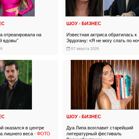
ЕС
ШОУ - БИЗНЕС
а отреагировала на
Известная актриса обратилась к
ой вдовы"
Эрдогану: «Я не могу спать по 
26
07 августа 2026
ЕС
ШОУ - БИЗНЕС
ой оказался в центре
Дуа Липа возглавит старейший
за лишнего веса
- ФОТО
литературный фестиваль