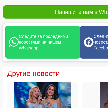
Напишите нам в Wha
Следите за последними
Следит
новостями на нашем
новост
Whatsapp
Facebo
Другие новости