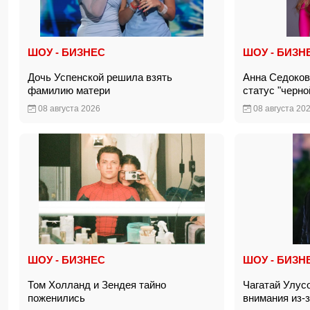
ШОУ - БИЗНЕС
ШОУ - БИЗН
Дочь Успенской решила взять
Анна Седоков
фамилию матери
статус "черн
08 августа 2026
08 августа 20
ШОУ - БИЗНЕС
ШОУ - БИЗН
Том Холланд и Зендея тайно
Чагатай Улус
поженились
внимания из-