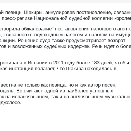
ой певицы Шакиры, аннулировав постановление, связанн
 в пресс-релизе Национальной судебной коллегии короле
етворила обжалование" постановления налогового агент
, связанного с подоходным налогом и налогом на имущ
анкции. Решение суда также предусматривает возврат
тов и возложенных судебных издержек. Речь идет о бол
проживала в Испании в 2011 году более 183 дней, чтобы
ая инстанция полагает, что Шакира находилась в
стна не только как певица, но и как автор песен,
одель. Ее считают одной из наиболее успешных
ак на испаноязычном, так и на англоязычном музыкальн
нджелесе.