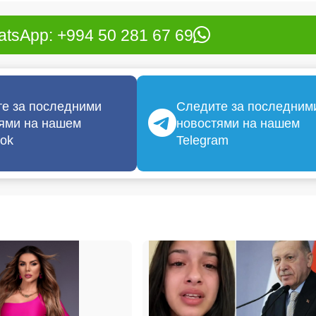
tsApp: +994 50 281 67 69
е за последними
Следите за последним
ями на нашем
новостями на нашем
ok
Telegram