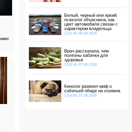
ФИФА выступила с заявлением на фоне
скандальных обвинений в адрес Инфантино
14:10, 08.08.2026
Белый, черный или яркий:
ВС РФ взяли под контроль Ивановку в
психолог объяснила, как
Харьковской области
цвет автомобиля связан с
характером владельца
14:04, 08.08.2026
14:48, 08.08.2026
Прогноз погоды в Азербайджане на 9 августа
ночам»
14:00, 08.08.2026
Врач рассказала, чем
полезны кабачки для
Никол Пашинян позвонил Ильхаму Алиеву
здоровья
12:48, 08.08.2026
20:48, 07.08.2026
СМИ: США ищут на Кубе фигуру для
повторения "венесуэльского сценария"
12:40, 08.08.2026
Кинолог развеял миф о
собачьей обиде на хозяина
14:48, 07.08.2026