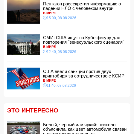
12:28, 08.08.2026
Пентагон рассекретил информацию о
падении НЛО с человеком внутри
Защитник "Барселоны" Рональд Араухо переходит в
В МИРЕ
"Ливерпуль"
15:00, 08.08.2026
12:12, 08.08.2026
В мире зафиксирован рекордный рост цен на продукты
12:00, 08.08.2026
СМИ: США ищут на Кубе фигуру для
повторения "венесуэльского сценария"
В Гобустанском районе Hyundai врезался в фонарный
В МИРЕ
столб: есть погибший
12:40, 08.08.2026
11:48, 08.08.2026
США ввели санкции против двух криптобирж за
сотрудничество с КСИР
11:40, 08.08.2026
США ввели санкции против двух
криптобирж за сотрудничество с КСИР
Фон дер Ляйен захотела пресечь доходы России «со
В МИРЕ
всех сторон»
11:40, 08.08.2026
11:34, 08.08.2026
Дочь Успенской решила взять фамилию матери
11:32, 08.08.2026
ЭТО ИНТЕРЕСНО
В ФИФА прокомментировали обвинения Инфантино в
спонсировании любовницы
11:30, 08.08.2026
Белый, черный или яркий: психолог
объяснила, как цвет автомобиля связан
СМИ: Пентагон закупит лазерные противодроновые
с характером владельца