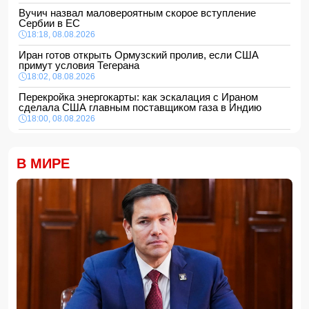
Вучич назвал маловероятным скорое вступление
Сербии в ЕС
18:18, 08.08.2026
Иран готов открыть Ормузский пролив, если США
примут условия Тегерана
18:02, 08.08.2026
Перекройка энергокарты: как эскалация с Ираном
сделала США главным поставщиком газа в Индию
18:00, 08.08.2026
Сенат утвердил Тодда Бланша на пост генпрокурора
США
В МИРЕ
16:48, 08.08.2026
Турция ограничивает проход коммерческих судов в
Черное море
16:28, 08.08.2026
Каковы основные признаки гормональных нарушений?
-
ВИДЕО
16:16, 08.08.2026
МЧС Азербайджана выступило с экстренным
предупреждением для населения
16:00, 08.08.2026
Экс-глава минобороны Украины потребовал от