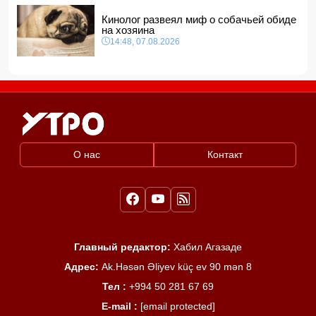
Кинолог развеял миф о собачьей обиде
на хозяина
14:48, 07.08.2026
О нас
Контакт
Главный редактор:
Хабил Агазаде
Адрес:
Ak.Həsən Əliyev küç ev 90 mən 8
Тел :
+994 50 281 67 69
E-mail :
[email protected]