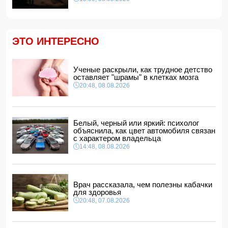
Найдено тело утонувшего в море 16-летнего юноши
14:14, 08.08.2026
ФИФА выступила с заявлением на фоне скандальных
ЭТО ИНТЕРЕСНО
обвинений в адрес Инфантино
14:10, 08.08.2026
ВС РФ взяли под контроль Ивановку в Харьковской
Ученые раскрыли, как трудное детство
области
оставляет "шрамы" в клетках мозга
14:04, 08.08.2026
20:48, 08.08.2026
Прогноз погоды в Азербайджане на 9 августа
14:00, 08.08.2026
Никол Пашинян позвонил Ильхаму Алиеву
Белый, черный или яркий: психолог
12:48, 08.08.2026
объяснила, как цвет автомобиля связан
с характером владельца
СМИ: США ищут на Кубе фигуру для повторения
14:48, 08.08.2026
"венесуэльского сценария"
12:40, 08.08.2026
Врач рассказала, чем полезны кабачки
для здоровья
20:48, 07.08.2026