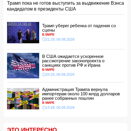
Моуринью в шоке после отказа Родри от перехода в
Трамп пока не готов выступить за выдвижение Вэнса
"Реал"
кандидатом в президенты США
14:04, 07.08.2026
Ильхам Алиев подписал распоряжения в связи с двумя
дипломатами
Трамп уберег ребенка от падения со
14:00, 07.08.2026
сцены
В МИРЕ
Прогноз погоды в Азербайджане на 8 августа
21:28, 06.08.2026
12:48, 07.08.2026
В Азербайджане ищут сотрудников с зарплатой до 10
000 манатов
В США ожидается ускоренное
12:40, 07.08.2026
рассмотрение законопроекта о
санкциях против РФ и Ирана
Уровень безработицы во Франции вырос до рекордного
В МИРЕ
с 2020 года показателя
20:20, 06.08.2026
12:34, 07.08.2026
Житель Гёйчая напал с ножом на предпринимательницу
Администрация Трампа вернула
в кафе
импортерам около 100 млрд долларов
12:28, 07.08.2026
ранее собранных пошлин
В МИРЕ
В Нахчыванской АР сотрудники МЧС спасли тонувшего
15:48, 06.08.2026
человека
12:12, 07.08.2026
Макгрегор заявил о начале подготовки к возвращению в
октагон
ЭТО ИНТЕРЕСНО