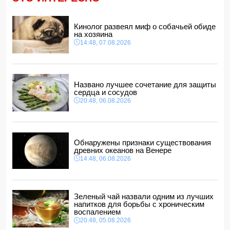
12:00, 07.08.2026
Опасный вирус приближается к границе Турции
11:48, 07.08.2026
Кинолог развеял миф о собачьей обиде
на хозяина
Женщина попала за решетку из-за необычного имени
14:48, 07.08.2026
ребенка
11:40, 07.08.2026
Европе предрекли ущерб в размере 800 млрд евро
11:34, 07.08.2026
Названо лучшее сочетание для защиты
сердца и сосудов
20:48, 06.08.2026
Обнаружены признаки существования
древних океанов на Венере
14:48, 06.08.2026
Зеленый чай назвали одним из лучших
напитков для борьбы с хроническим
воспалением
20:48, 05.08.2026