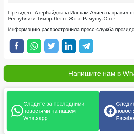
Президент Азербайджана Ильхам Алиев направил п
Республики Тимор-Лесте Жозе Рамушу-Орте.
Информацию распространила пресс-служба президе
Напишите нам в Wha
Следите за последними
Следит
новостями на нашем
новост
Whatsapp
Facebo