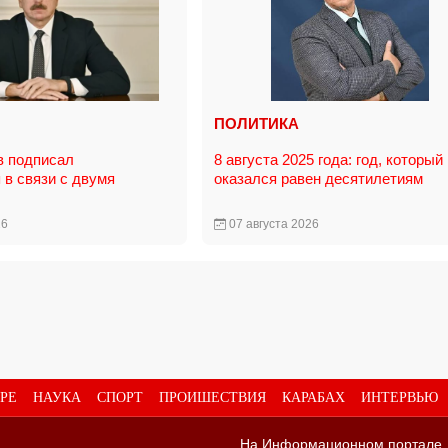
ПОЛИТИКА
в подписал
8 августа 2025 года: год, который
 в связи с двумя
оказался равен десятилетиям
26
07 августа 2026
РЕ
НАУКА
СПОРТ
ПРОИШЕСТВИЯ
КАРАБАХ
ИНТЕРВЬЮ
На Информационном портале