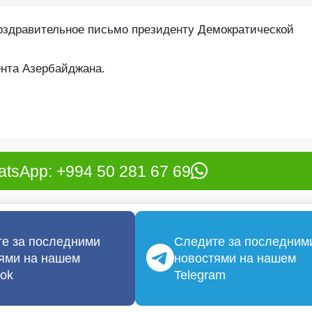
оздравительное письмо президенту Демократической
нта Азербайджана.
tsApp: +994 50 281 67 69
е за последними
Следите за последним
ями на нашем
новостями на нашем
ok
Telegram