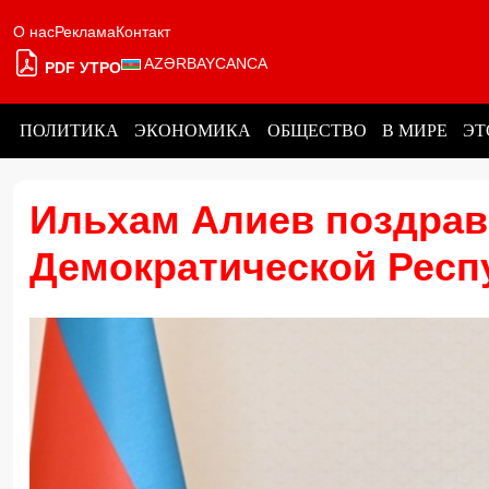
О нас
Реклама
Контакт
AZƏRBAYCANCA
PDF УТРО
ПОЛИТИКА
ЭКОНОМИКА
ОБЩЕСТВО
В МИРЕ
ЭТ
Ильхам Алиев поздрав
Демократической Респ