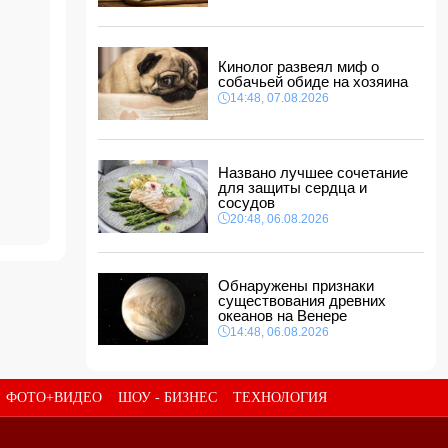
14:14, 07.08.2026
Сына Абеля Магеррамова отозвали от
должности посла
Кинолог развеял миф о
14:10, 07.08.2026
собачьей обиде на хозяина
Моуринью в шоке после отказа Родри от
14:48, 07.08.2026
перехода в "Реал"
14:04, 07.08.2026
Ильхам Алиев подписал распоряжения в
Названо лучшее сочетание
связи с двумя дипломатами
для защиты сердца и
14:00, 07.08.2026
сосудов
Прогноз погоды в Азербайджане на 8 августа
20:48, 06.08.2026
12:48, 07.08.2026
В Азербайджане ищут сотрудников с
Обнаружены признаки
зарплатой до 10 000 манатов
существования древних
12:40, 07.08.2026
океанов на Венере
14:48, 06.08.2026
ФОТО+ВИДЕО
ШОУ - БИЗНЕС
ТЕХНОЛОГИЯ