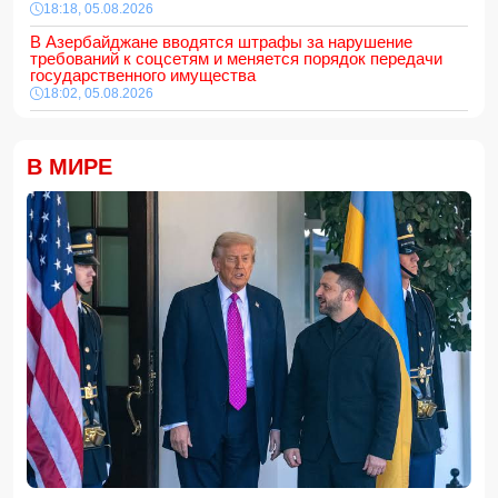
18:18, 05.08.2026
В Азербайджане вводятся штрафы за нарушение
требований к соцсетям и меняется порядок передачи
государственного имущества
18:02, 05.08.2026
687 американских военных получили ранения в ходе
конфликта с Ираном
18:00, 05.08.2026
В МИРЕ
Арестован муж известной ведущей Нигяр Фархад
16:48, 05.08.2026
В Баку мужчина арестован за дебош на кладбище
16:28, 05.08.2026
ВНИМАНИЮ
желающих приобрести новое, полностью
отремонтированное жилье
16:16, 05.08.2026
Определён минимальный порог суммы электронных
переводов
16:00, 05.08.2026
Хикмет Гаджиев: Азербайджан доказал приверженность
мирному процессу с Арменией на практике
15:48, 05.08.2026