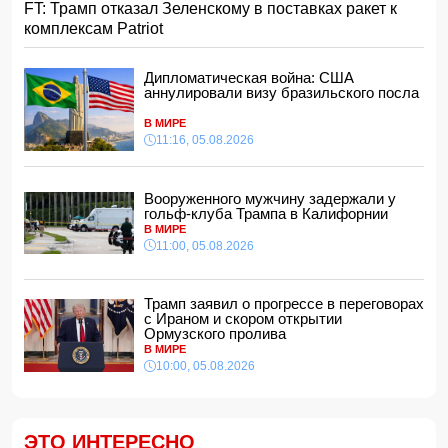
УЕФА ввел новые правила по желтым карточкам в
FT: Трамп отказал Зеленскому в поставках ракет к
еврокубках
комплексам Patriot
15:28, 05.08.2026
ВС РФ взяли под контроль два населенных пункта
Дипломатическая война: США
15:08, 05.08.2026
аннулировали визу бразильского посла
Тахир Будагов посетил Азербайджанское общество
Красного Полумесяца
В МИРЕ
15:00, 05.08.2026
11:16, 05.08.2026
Ученые предложили амбициозный план по спасению
Земли после гибели Солнца
Вооруженного мужчину задержали у
14:48, 05.08.2026
гольф-клуба Трампа в Калифорнии
МИД России обвинил Киев в попытках усилить
В МИРЕ
эскалацию конфликта
11:00, 05.08.2026
14:40, 05.08.2026
В Индии более 10 человек погибли из-за ударов молний
Трамп заявил о прогрессе в переговорах
с Ираном и скором открытии
14:34, 05.08.2026
Ормузского пролива
В МИРЕ
Судья Верховного суда Азербайджана вышел на
пенсию
10:00, 05.08.2026
14:28, 05.08.2026
FT: Трамп отказал Зеленскому в поставках ракет к
комплексам Patriot
ЭТО ИНТЕРЕСНО
14:14, 05.08.2026