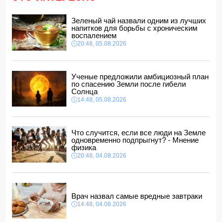
ЕС получил пятый транш доходов от замороженных
активов РФ и обещал передать их Киеву
Зеленый чай назвали одним из лучших
напитков для борьбы с хроническим
14:10, 05.08.2026
воспалением
В Баку на рабочем месте скоропостижно скончался
20:48, 05.08.2026
мужчина
14:04, 05.08.2026
Депутат Милли Меджлиса посетил семью шехида
-
Ученые предложили амбициозный план
ФОТО
по спасению Земли после гибели
14:00, 05.08.2026
Солнца
14:48, 05.08.2026
Прогноз погоды в Азербайджане на 6 августа
12:48, 05.08.2026
Биржевые цены на кофе в мире выросли до максимума
Что случится, если все люди на Земле
за полгода
одновременно подпрыгнут? - Мнение
12:40, 05.08.2026
физика
20:48, 04.08.2026
Врач назвал самые вредные завтраки
14:48, 04.08.2026