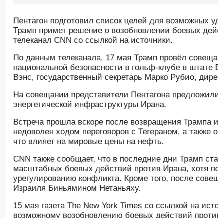
Пентагон подготовил список целей для возможных у
Трамп примет решение о возобновлении боевых дей
телеканал CNN со ссылкой на источники.
По данным телеканала, 17 мая Трамп провёл совещ
национальной безопасности в гольф-клубе в штате 
Вэнс, государственный секретарь Марко Рубио, ди
На совещании представители Пентагона предложили 
энергетической инфраструктуры Ирана.
Встреча прошла вскоре после возвращения Трампа 
недоволен ходом переговоров с Тегераном, а также
что влияет на мировые цены на нефть.
CNN также сообщает, что в последние дни Трамп ст
масштабных боевых действий против Ирана, хотя п
урегулированию конфликта. Кроме того, после сове
Израиля Биньямином Нетаньяху.
15 мая газета The New York Times со ссылкой на ис
возможному возобновлению боевых действий против