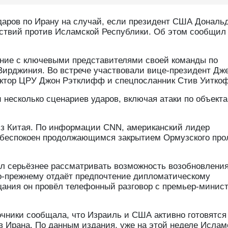
даров по Ирану на случай, если президент США Дональ
ствий против Исламской Республики. Об этом сообщил
ание с ключевыми представителями своей команды по
Вирджиния. Во встрече участвовали вице-президент Дж
ректор ЦРУ Джон Рэтклифф и спецпосланник Стив Уитко
несколько сценариев ударов, включая атаки по объект
из Китая. По информации CNN, американский лидер
 обеспокоен продолжающимся закрытием Ормузского про
ал серьёзнее рассматривать возможность возобновлени
о-прежнему отдаёт предпочтение дипломатическому
щания он провёл телефонный разговор с премьер-минис
точники сообщала, что Израиль и США активно готовятся
 Ирана. По данным издания, уже на этой неделе Ислам