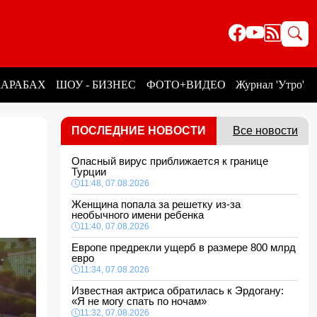
КАРАБАХ
ШОУ - БИЗНЕС
ФОТО+ВИДЕО
Журнал 'Утро'
ПОСЛЕДНИЕ НОВОСТИ
Все новости
Опасный вирус приближается к границе
Турции
11:48, 07.08.2026
Женщина попала за решетку из-за
необычного имени ребенка
11:40, 07.08.2026
Европе предрекли ущерб в размере 800 млрд
евро
11:34, 07.08.2026
Известная актриса обратилась к Эрдогану:
«Я не могу спать по ночам»
11:32, 07.08.2026