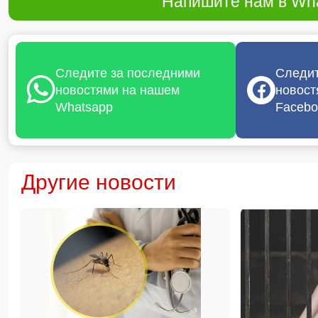
Напишите нам в Wha
Следите за последними
Следит
новостями на нашем
новост
Whatsapp
Facebo
Другие новости