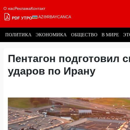
О нас
Реклама
Контакт
AZƏRBAYCANCA
PDF УТРО
ПОЛИТИКА
ЭКОНОМИКА
ОБЩЕСТВО
В МИРЕ
ЭТ
Пентагон подготовил 
ударов по Ирану