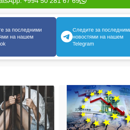
tsApp: +994 50 281 67 69
е за последними
Следите за последним
ями на нашем
новостями на нашем
ok
Telegram