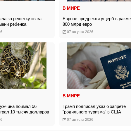
В МИРЕ
ла за решетку из-за
Европе предрекли ущерб в разме
имени ребенка
800 млрд евро
26
07 августа 2026
В МИРЕ
ужчина поймал 96
Трамп подписал указ о запрете
играл 10 тысяч долларов
"родильного туризма" в США
26
07 августа 2026