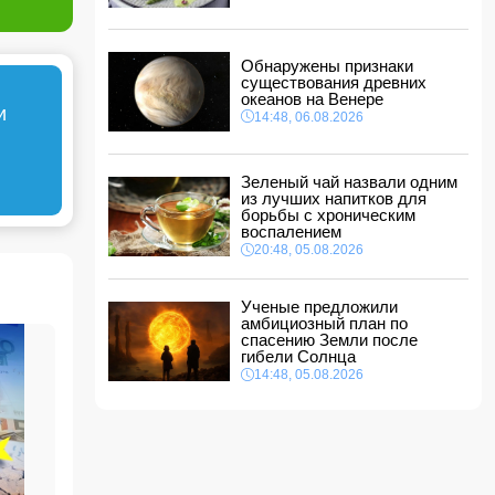
между Азербайджаном и Центральной Азией
18:18, 06.08.2026
Стала известна дата II этапа вступительного
Обнаружены признаки
экзамена в резидентуру
существования древних
18:02, 06.08.2026
океанов на Венере
и
14:48, 06.08.2026
Новрузали Асланов провел встречу с
избирателями в Исмаиллинском районе
-
ФОТО
18:00, 06.08.2026
Зеленый чай назвали одним
из лучших напитков для
«Новые технологии формируют новые
борьбы с хроническим
профессии на рынке труда» — эксперт
воспалением
16:48, 06.08.2026
20:48, 05.08.2026
Джейхун Байрамов и Андрей Сибига проводят
встречу в Киеве
Ученые предложили
16:28, 06.08.2026
амбициозный план по
спасению Земли после
гибели Солнца
14:48, 05.08.2026