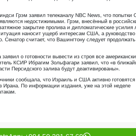
индси Грэм заявил телеканалу NBC News, что попытки
 являются недостижимыми. Грэм, внесённый в российск
о затяжное закрытие пролива и дипломатические усилия
ситуация наносит ущерб интересам США, а руководство
о. Сенатор считает, что Вашингтону следует продолжать
заявил о готовности вывести из строя все американск
витель КСИР Ибрагим Зольфагари заявил, что «в ближа
асти Персидского залива будут деактивированы».
точники сообщала, что Израиль и США активно готовятся
 Ирана. По информации издания, уже на этой неделе
атакам.