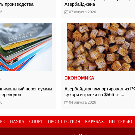
ть производства
Азербайджана
26
07 августа 2026
А
ЭКОНОМИКА
инимальный порог суммы
Азербайджан импортировал из Р
 переводов
сухари и гренки на $566 тыс.
26
04 августа 2026
РЕ
НАУКА
СПОРТ
ПРОИШЕСТВИЯ
КАРАБАХ
ИНТЕРВЬЮ