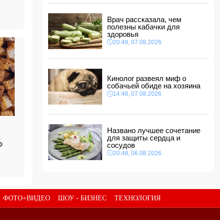
В ФИФА прокомментировали обвинения
Инфантино в спонсировании любовницы
Врач рассказала, чем
11:30, 08.08.2026
полезны кабачки для
СМИ: Пентагон закупит лазерные
здоровья
противодроновые установки на 400 млн
20:48, 07.08.2026
долларов
11:28, 08.08.2026
Миру грозит дефицит важнейшего продукта
Кинолог развеял миф о
11:24, 08.08.2026
собачьей обиде на хозяина
Анна Седокова отреагировала на статус
14:48, 07.08.2026
"черной вдовы"
11:22, 08.08.2026
Названо лучшее сочетание
для защиты сердца и
Ф
сосудов
20:48, 06.08.2026
ФОТО+ВИДЕО
ШОУ - БИЗНЕС
ТЕХНОЛОГИЯ