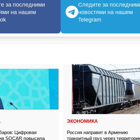
е за последними
Следите за последним
ями на нашем
новостями на нашем
ok
Telegram
А
ЭКОНОМИКА
баров: Цифровая
Россия направит в Армению
ия SOCAR повысила
транзитный груз через территори