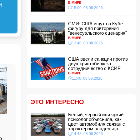
В МИРЕ
и
15:00, 08.08.2026
Новая Зеландия ввела 35-й пакет санкций
против России
12:28, 08.08.2026
СМИ: США ищут на Кубе
Защитник "Барселоны" Рональд Араухо
фигуру для повторения
переходит в "Ливерпуль"
"венесуэльского сценария"
12:12, 08.08.2026
В МИРЕ
12:40, 08.08.2026
В мире зафиксирован рекордный рост цен на
продукты
12:00, 08.08.2026
США ввели санкции против
двух криптобирж за
В Гобустанском районе Hyundai врезался в
сотрудничество с КСИР
фонарный столб: есть погибший
В МИРЕ
11:48, 08.08.2026
11:40, 08.08.2026
США ввели санкции против двух криптобирж
за сотрудничество с КСИР
11:40, 08.08.2026
ЭТО ИНТЕРЕСНО
Фон дер Ляйен захотела пресечь доходы
России «со всех сторон»
11:34, 08.08.2026
Белый, черный или яркий:
психолог объяснила, как
Дочь Успенской решила взять фамилию
цвет автомобиля связан с
матери
характером владельца
11:32, 08.08.2026
14:48, 08.08.2026
ю