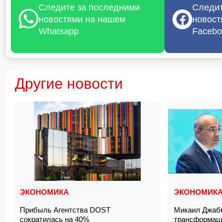
Следите за последними
Следит
новостями на нашем
новост
Whatsapp
Facebo
Другие новости
ЭКОНОМИКА
ЭКОНОМИК
Прибыль Агентства DOST
Микаил Джаб
сократилась на 40%
трансформац