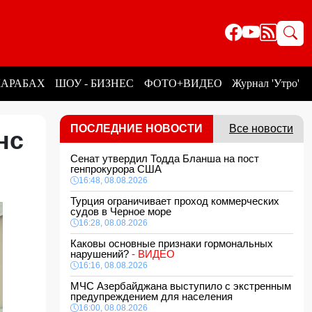
КАРАБАХ
ШОУ - БИЗНЕС
ФОТО+ВИДЕО
Журнал 'Утро'
ПОСЛЕДНИЕ НОВОСТИ
Все новости
нс
Сенат утвердил Тодда Бланша на пост
генпрокурора США
16:48, 08.08.2026
Турция ограничивает проход коммерческих
судов в Черное море
16:28, 08.08.2026
Каковы основные признаки гормональных
нарушений?
- ВИДЕО
16:16, 08.08.2026
МЧС Азербайджана выступило с экстренным
предупреждением для населения
16:00, 08.08.2026