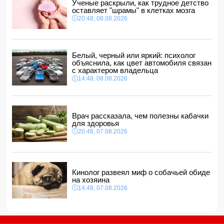
Ученые раскрыли, как трудное детство
области
оставляет "шрамы" в клетках мозга
14:04, 08.08.2026
20:48, 08.08.2026
Прогноз погоды в Азербайджане на 9 августа
14:00, 08.08.2026
Никол Пашинян позвонил Ильхаму Алиеву
Белый, черный или яркий: психолог
12:48, 08.08.2026
объяснила, как цвет автомобиля связан
с характером владельца
СМИ: США ищут на Кубе фигуру для повторения
14:48, 08.08.2026
"венесуэльского сценария"
12:40, 08.08.2026
Врач рассказала, чем полезны кабачки
для здоровья
20:48, 07.08.2026
Кинолог развеял миф о собачьей обиде
на хозяина
14:48, 07.08.2026