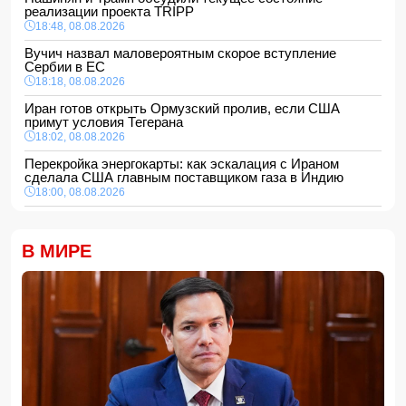
реализации проекта TRIPP
18:48, 08.08.2026
Вучич назвал маловероятным скорое вступление
Сербии в ЕС
18:18, 08.08.2026
Иран готов открыть Ормузский пролив, если США
примут условия Тегерана
18:02, 08.08.2026
Перекройка энергокарты: как эскалация с Ираном
сделала США главным поставщиком газа в Индию
18:00, 08.08.2026
Сенат утвердил Тодда Бланша на пост генпрокурора
США
В МИРЕ
16:48, 08.08.2026
Турция ограничивает проход коммерческих судов в
Черное море
16:28, 08.08.2026
Каковы основные признаки гормональных нарушений?
-
ВИДЕО
16:16, 08.08.2026
МЧС Азербайджана выступило с экстренным
предупреждением для населения