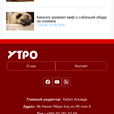
Кинолог развеял миф о собачьей обиде
на хозяина
14:48, 07.08.2026
О нас
Контакт
Главный редактор:
Хабил Агазаде
Адрес:
Ak.Həsən Əliyev küç ev 90 mən 8
Тел :
+994 50 281 67 69