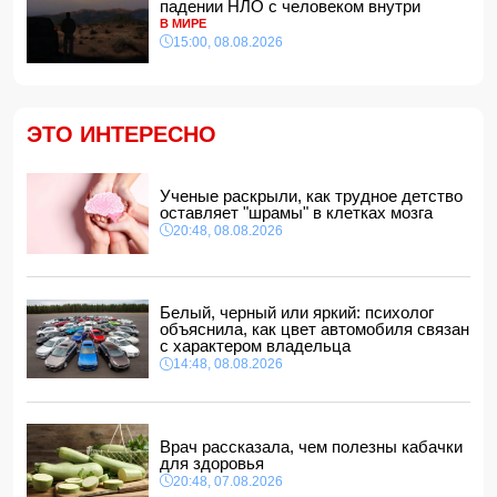
с церемонией помолвки с участием
падении НЛО с человеком внутри
несовершеннолетней
В МИРЕ
14:28, 08.08.2026
15:00, 08.08.2026
Найдено тело утонувшего в море 16-летнего юноши
14:14, 08.08.2026
ФИФА выступила с заявлением на фоне скандальных
ЭТО ИНТЕРЕСНО
обвинений в адрес Инфантино
14:10, 08.08.2026
ВС РФ взяли под контроль Ивановку в Харьковской
Ученые раскрыли, как трудное детство
области
оставляет "шрамы" в клетках мозга
14:04, 08.08.2026
20:48, 08.08.2026
Прогноз погоды в Азербайджане на 9 августа
14:00, 08.08.2026
Никол Пашинян позвонил Ильхаму Алиеву
Белый, черный или яркий: психолог
12:48, 08.08.2026
объяснила, как цвет автомобиля связан
с характером владельца
СМИ: США ищут на Кубе фигуру для повторения
14:48, 08.08.2026
"венесуэльского сценария"
12:40, 08.08.2026
Врач рассказала, чем полезны кабачки
для здоровья
20:48, 07.08.2026