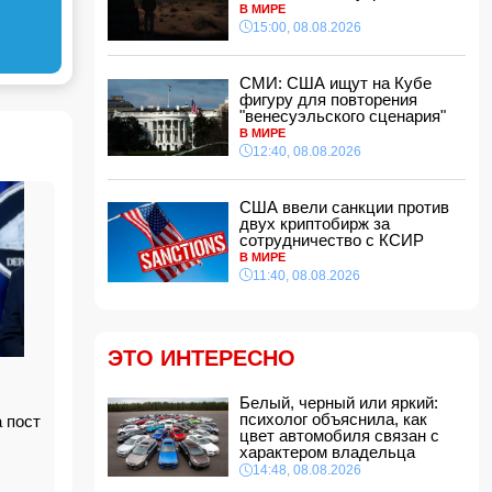
В МИРЕ
12:48, 08.08.2026
15:00, 08.08.2026
СМИ: США ищут на Кубе фигуру для
повторения "венесуэльского сценария"
СМИ: США ищут на Кубе
12:40, 08.08.2026
фигуру для повторения
В Сахалинской области произошло
"венесуэльского сценария"
землетрясение магнитудой 5.3
В МИРЕ
12:34, 08.08.2026
12:40, 08.08.2026
Новая Зеландия ввела 35-й пакет санкций
против России
США ввели санкции против
12:28, 08.08.2026
двух криптобирж за
сотрудничество с КСИР
Защитник "Барселоны" Рональд Араухо
В МИРЕ
переходит в "Ливерпуль"
11:40, 08.08.2026
12:12, 08.08.2026
В мире зафиксирован рекордный рост цен на
продукты
12:00, 08.08.2026
ЭТО ИНТЕРЕСНО
В Гобустанском районе Hyundai врезался в
фонарный столб: есть погибший
Белый, черный или яркий:
11:48, 08.08.2026
психолог объяснила, как
 пост
цвет автомобиля связан с
США ввели санкции против двух криптобирж
характером владельца
за сотрудничество с КСИР
14:48, 08.08.2026
11:40, 08.08.2026