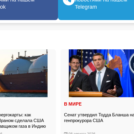
ok
Telegram
В МИРЕ
ергокарты: как
Сенат утвердил Тодда Бланша на
 Ираном сделала США
генпрокурора США
авщиком газа в Индию