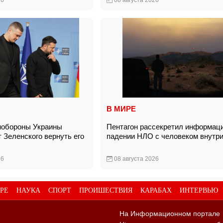
26
08 августа 2026
В МИРЕ
нобороны Украины
Пентагон рассекретил информац
 Зеленского вернуть его
падении НЛО с человеком внут
26
08 августа 2026
РЕ
НАУКА
СПОРТ
ПРОИШЕСТВИЯ
КАРАБАХ
ИНТЕРВЬЮ
На Информационном портале