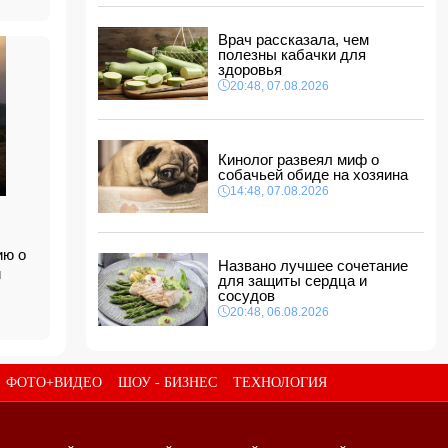
Фон дер Ляйен захотела пресечь доходы
России «со всех сторон»
Врач рассказала, чем
полезны кабачки для
11:34, 08.08.2026
здоровья
Дочь Успенской решила взять фамилию
20:48, 07.08.2026
матери
11:32, 08.08.2026
В ФИФА прокомментировали обвинения
Инфантино в спонсировании любовницы
Кинолог развеял миф о
собачьей обиде на хозяина
11:30, 08.08.2026
14:48, 07.08.2026
СМИ: Пентагон закупит лазерные
противодроновые установки на 400 млн
долларов
11:28, 08.08.2026
ию о
Названо лучшее сочетание
ри
для защиты сердца и
сосудов
20:48, 06.08.2026
ФОТО+ВИДЕО
ШОУ - БИЗНЕС
ТЕХНОЛОГИЯ