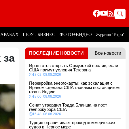
КАРАБАХ
ШОУ - БИЗНЕС
ФОТО+ВИДЕО
Журнал 'Утро'
ПОСЛЕДНИЕ НОВОСТИ
Все новости
 за
Иран готов открыть Ормузский пролив, если
США примут условия Тегерана
18:02, 08.08.2026
Перекройка энергокарты: как эскалация с
Ираном сделала США главным поставщиком
газа в Индию
18:00, 08.08.2026
Сенат утвердил Тодда Бланша на пост
генпрокурора США
16:48, 08.08.2026
Турция ограничивает проход коммерческих
судов в Черное море