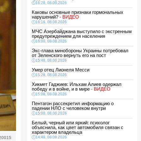
16:28, 08.08.2026
Каковы основные признаки гормональных
нарушений?
- ВИДЕО
16:16, 08.08.2026
МЧС Азербайджана выступило с экстренным
предупреждением для населения
16:00, 08.08.2026
Экс-глава минобороны Украины потребовал
от Зеленского вернуть его на пост
15:48, 08.08.2026
Умер отец Лионеля Месси
15:28, 08.08.2026
Хикмет Гаджиев: Ильхам Алиев одержал
победу и в войне, и в мире
- ВИДЕО
15:08, 08.08.2026
Пентагон рассекретил информацию о
падении НЛО с человеком внутри
15:00, 08.08.2026
Белый, черный или яркий: психолог
объяснила, как цвет автомобиля связан с
характером владельца
20015
14:48, 08.08.2026