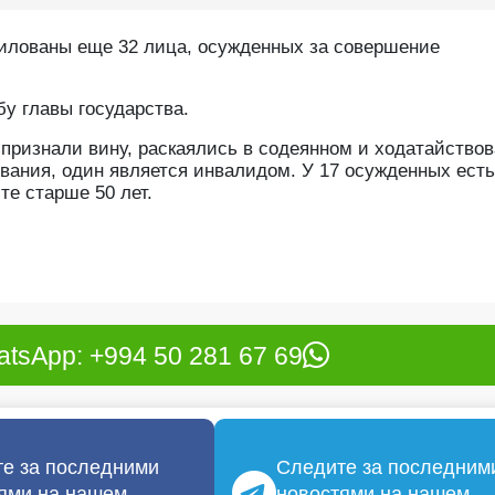
илованы еще 32 лица, осужденных за совершение
у главы государства.
ризнали вину, раскаялись в содеянном и ходатайствов
вания, один является инвалидом. У 17 осужденных есть
те старше 50 лет.
tsApp: +994 50 281 67 69
е за последними
Следите за последним
ями на нашем
новостями на нашем