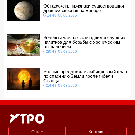
представителей, одного назначил на новую должность
Обнаружены признаки существования
14:00, 06.08.2026
древних океанов на Венере
14:48, 06.08.2026
Прогноз погоды в Азербайджане на 7 августа
12:48, 06.08.2026
Глава МИД Украины выразил соболезнования в связи с
гибелью граждан Азербайджана в Азовском и Чёрном
Зеленый чай назвали одним из лучших
морях
напитков для борьбы с хроническим
12:40, 06.08.2026
воспалением
20:48, 05.08.2026
Ученые предложили амбициозный план
по спасению Земли после гибели
Солнца
14:48, 05.08.2026
О нас
Контакт