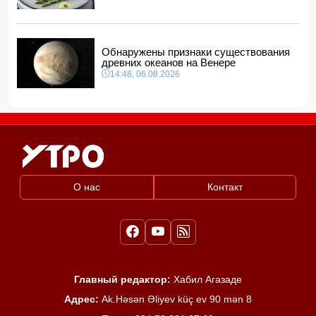
Обнаружены признаки существования
древних океанов на Венере
14:48, 06.08.2026
О нас
Контакт
Главный редактор:
Хабил Агазаде
Адрес:
Ak.Həsən Əliyev küç ev 90 mən 8