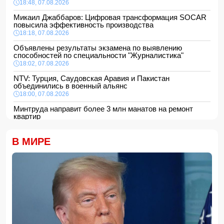
18:48, 07.08.2026
Микаил Джаббаров: Цифровая трансформация SOCAR
повысила эффективность производства
18:18, 07.08.2026
Объявлены результаты экзамена по выявлению
способностей по специальности "Журналистика"
18:02, 07.08.2026
NTV: Турция, Саудовская Аравия и Пакистан
объединились в военный альянс
18:00, 07.08.2026
Минтруда направит более 3 млн манатов на ремонт
квартир
16:48, 07.08.2026
Сформирована структура Совета по медиа и вещанию
В МИРЕ
16:28, 07.08.2026
Пожар в историческом здании в Баку потушен
16:16, 07.08.2026
В Испании ликвидировали перевозившую мигрантов
группировку
16:00, 07.08.2026
Сообщается об ухудшении состояния здоровья
Моджтабы Хаменеи