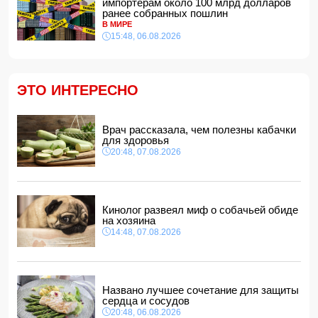
импортерам около 100 млрд долларов
ранее собранных пошлин
Сына Абеля Магеррамова отозвали от должности посла
В МИРЕ
15:48, 06.08.2026
14:10, 07.08.2026
Моуринью в шоке после отказа Родри от перехода в
"Реал"
14:04, 07.08.2026
ЭТО ИНТЕРЕСНО
Ильхам Алиев подписал распоряжения в связи с двумя
дипломатами
14:00, 07.08.2026
Врач рассказала, чем полезны кабачки
для здоровья
Прогноз погоды в Азербайджане на 8 августа
20:48, 07.08.2026
12:48, 07.08.2026
В Азербайджане ищут сотрудников с зарплатой до 10
000 манатов
12:40, 07.08.2026
Кинолог развеял миф о собачьей обиде
на хозяина
14:48, 07.08.2026
Названо лучшее сочетание для защиты
сердца и сосудов
20:48, 06.08.2026