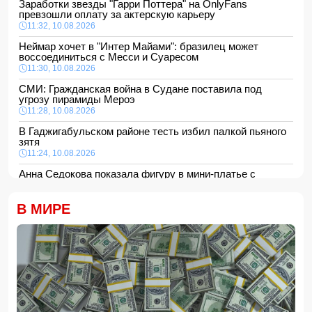
Заработки звезды "Гарри Поттера" на OnlyFans
превзошли оплату за актерскую карьеру
11:32, 10.08.2026
Неймар хочет в "Интер Майами": бразилец может
воссоединиться с Месси и Суаресом
11:30, 10.08.2026
СМИ: Гражданская война в Судане поставила под
угрозу пирамиды Мероэ
11:28, 10.08.2026
В Гаджигабульском районе тесть избил палкой пьяного
зятя
11:24, 10.08.2026
Анна Седокова показала фигуру в мини-платье с
крыльями и чулках
11:22, 10.08.2026
В МИРЕ
В Сабирабадском районе 59-летний мужчина погиб от
удара электрическим током
11:20, 10.08.2026
12 человек погибли и 8 пропали в результате оползней и
наводнений на Филиппинах
- ФОТО/ВИДЕО
11:16, 10.08.2026
Ильхам Алиев поблагодарил Масуда Пезешкиана
-
ФОТО