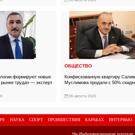
26
06 августа 2026
ОБЩЕСТВО
логии формируют новые
Конфискованную квартиру Сали
 рынке труда» — эксперт
Муслимова продали с 50% скид
26
06 августа 2026
РЕ
НАУКА
СПОРТ
ПРОИШЕСТВИЯ
КАРАБАХ
ИНТЕРВЬЮ
На Информационном портале