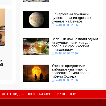
баллистической ракеты
15:28, 06.08.2026
За месяц пограничники задержали 330
Обнаружены признаки
разыскиваемых лиц
существования древних
15:08, 06.08.2026
океанов на Венере
14:48, 06.08.2026
Конфликт из-за бабушки: в Шамахинском
районе пастух избил жену
15:00, 06.08.2026
Зеленый чай назвали одним
Обнаружены признаки существования
из лучших напитков для
древних океанов на Венере
борьбы с хроническим
14:48, 06.08.2026
воспалением
20:48, 05.08.2026
В Баку 40-летний мужчина погиб, упав с
балкона
ма
14:40, 06.08.2026
кой
Ученые предложили
амбициозный план по
Джейхун Байрамов: В случае необходимости
спасению Земли после
мы будем рады поставлять газ и
гибели Солнца
дружественной Украине
14:48, 05.08.2026
14:34, 06.08.2026
ФОТО+ВИДЕО
ШОУ - БИЗНЕС
ТЕХНОЛОГИЯ