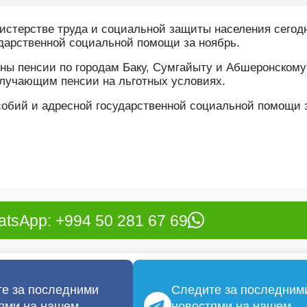
стерстве труда и социальной защиты населения сегод
дарственной социальной помощи за ноябрь.
ны пенсии по городам Баку, Сумгайыту и Абшеронскому
 получающим пенсии на льготных условиях.
собий и адресной государственной социальной помощи 
tsApp: +994 50 281 67 69
е за последними
Следите за последним
ями на нашем
новостями на нашем