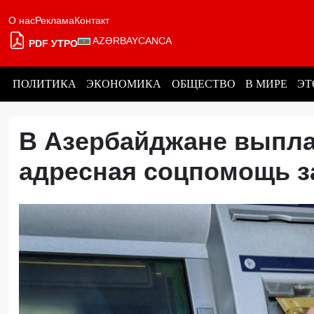
О нас
Реклама
Контакт
AZƏRBAYCANCA
PDF УТРО
ПОЛИТИКА
ЭКОНОМИКА
ОБЩЕСТВО
В МИРЕ
ЭТ
В Азербайджане выпла
адресная соцпомощь 