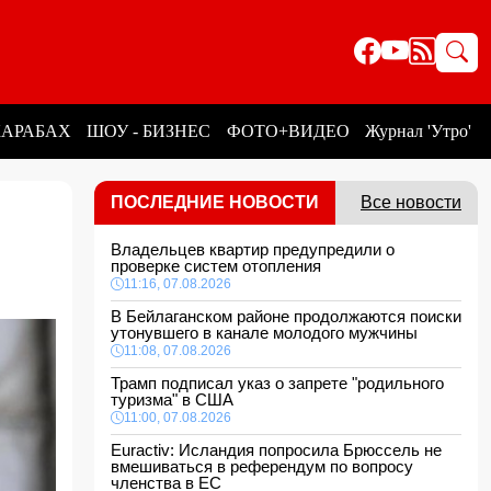
КАРАБАХ
ШОУ - БИЗНЕС
ФОТО+ВИДЕО
Журнал 'Утро'
ПОСЛЕДНИЕ НОВОСТИ
Все новости
Владельцев квартир предупредили о
проверке систем отопления
11:16, 07.08.2026
В Бейлаганском районе продолжаются поиски
утонувшего в канале молодого мужчины
11:08, 07.08.2026
Трамп подписал указ о запрете "родильного
туризма" в США
11:00, 07.08.2026
Euractiv: Исландия попросила Брюссель не
вмешиваться в референдум по вопросу
членства в ЕС