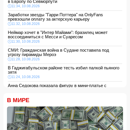
в Европу по Севморпути
11:34, 10.08.2026
Заработки звезды "Гарри Поттера" на OnlyFans
превзошли оплату за актерскую карьеру
11:32, 10.08.2026
Неймар хочет в "Интер Майами": бразилец может
воссоединиться с Месси и Суаресом
11:30, 10.08.2026
СМИ: Гражданская война в Судане поставила под
угрозу пирамиды Мероэ
11:28, 10.08.2026
В Гаджигабульском районе тесть избил палкой пьяного
зятя
11:24, 10.08.2026
Анна Седокова показала фигуру в мини-платье с
крыльями и чулках
11:22, 10.08.2026
В МИРЕ
В Сабирабадском районе 59-летний мужчина погиб от
удара электрическим током
11:20, 10.08.2026
12 человек погибли и 8 пропали в результате оползней и
наводнений на Филиппинах
- ФОТО/ВИДЕО