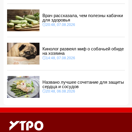
сотрудничество с КСИР
11:40, 08.08.2026
Врач рассказала, чем полезны кабачки
Фон дер Ляйен захотела пресечь доходы России «со
для здоровья
всех сторон»
20:48, 07.08.2026
11:34, 08.08.2026
Дочь Успенской решила взять фамилию матери
11:32, 08.08.2026
Кинолог развеял миф о собачьей обиде
на хозяина
14:48, 07.08.2026
Названо лучшее сочетание для защиты
сердца и сосудов
20:48, 06.08.2026