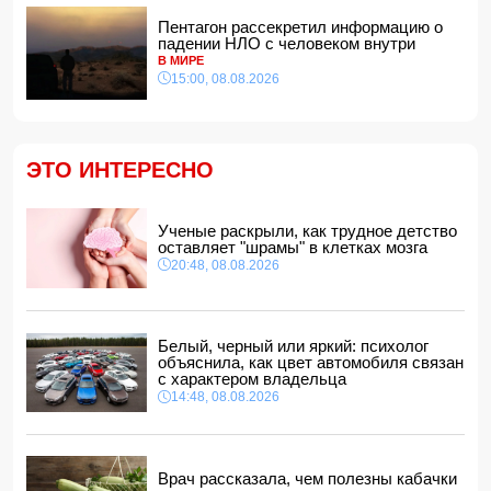
В Агдашском районе расследуется конфликт, связанный
Пентагон рассекретил информацию о
с церемонией помолвки с участием
падении НЛО с человеком внутри
несовершеннолетней
В МИРЕ
14:28, 08.08.2026
15:00, 08.08.2026
Найдено тело утонувшего в море 16-летнего юноши
14:14, 08.08.2026
ФИФА выступила с заявлением на фоне скандальных
ЭТО ИНТЕРЕСНО
обвинений в адрес Инфантино
14:10, 08.08.2026
ВС РФ взяли под контроль Ивановку в Харьковской
Ученые раскрыли, как трудное детство
области
оставляет "шрамы" в клетках мозга
14:04, 08.08.2026
20:48, 08.08.2026
Прогноз погоды в Азербайджане на 9 августа
14:00, 08.08.2026
Никол Пашинян позвонил Ильхаму Алиеву
Белый, черный или яркий: психолог
12:48, 08.08.2026
объяснила, как цвет автомобиля связан
с характером владельца
СМИ: США ищут на Кубе фигуру для повторения
14:48, 08.08.2026
"венесуэльского сценария"
12:40, 08.08.2026
Врач рассказала, чем полезны кабачки