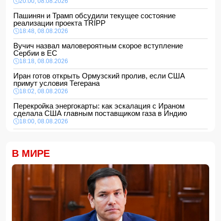
20:00, 08.08.2026
Пашинян и Трамп обсудили текущее состояние
реализации проекта TRIPP
18:48, 08.08.2026
Вучич назвал маловероятным скорое вступление
Сербии в ЕС
18:18, 08.08.2026
Иран готов открыть Ормузский пролив, если США
примут условия Тегерана
18:02, 08.08.2026
Перекройка энергокарты: как эскалация с Ираном
сделала США главным поставщиком газа в Индию
18:00, 08.08.2026
Сенат утвердил Тодда Бланша на пост генпрокурора
США
В МИРЕ
16:48, 08.08.2026
Турция ограничивает проход коммерческих судов в
Черное море
16:28, 08.08.2026
Каковы основные признаки гормональных нарушений?
-
ВИДЕО
16:16, 08.08.2026