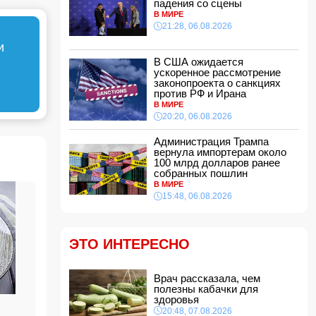
падения со сцены
эстетической операции, проведенной
В МИРЕ
Сеймуром Мамедовым
21:28, 06.08.2026
15:28, 07.08.2026
и
Алтай Байындыр продолжит карьеру в Ла
Лиге
В США ожидается
ускоренное рассмотрение
15:08, 07.08.2026
законопроекта о санкциях
ВС РФ взяли под контроль Анискино в
против РФ и Ирана
Харьковской области
В МИРЕ
15:00, 07.08.2026
20:20, 06.08.2026
Кинолог развеял миф о собачьей обиде на
Администрация Трампа
хозяина
вернула импортерам около
14:48, 07.08.2026
100 млрд долларов ранее
собранных пошлин
По делу Arzum 9999 назначена повторная
В МИРЕ
комплексная экспертиза
15:48, 06.08.2026
14:40, 07.08.2026
ЕС ввел новые санкции против России
14:34, 07.08.2026
ЭТО ИНТЕРЕСНО
Ужасающие подробности убийства мужа и
жены в Тертерском районе
Врач рассказала, чем
14:28, 07.08.2026
полезны кабачки для
На Самира Шарифова возложены новые
здоровья
полномочия
20:48, 07.08.2026