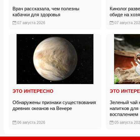
Врач рассказала, чем полезны
Кинолог разв
кабачки для здоровья
обиде на хоз
07 августа 2026
07 августа 20
ЭТО ИНТЕРЕСНО
ЭТО ИНТЕР
Обнаружены признаки существования
Зеленый чай 
древних океанов на Венере
напитков для
воспаление
06 августа 2026
05 августа 20