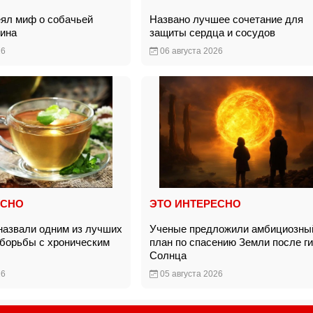
еял миф о собачьей
Названо лучшее сочетание для
яина
защиты сердца и сосудов
26
06 августа 2026
ЕСНО
ЭТО ИНТЕРЕСНО
назвали одним из лучших
Ученые предложили амбициозны
 борьбы с хроническим
план по спасению Земли после г
м
Солнца
26
05 августа 2026