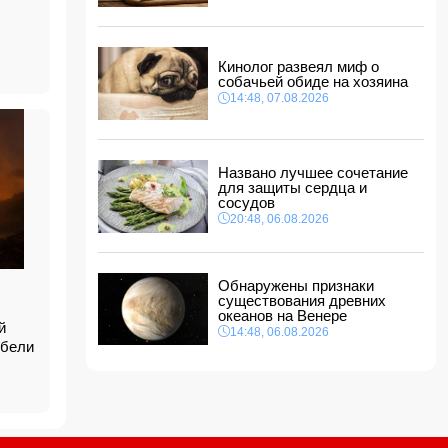
14:14, 07.08.2026
Сына Абеля Магеррамова отозвали от
должности посла
Кинолог развеял миф о
14:10, 07.08.2026
собачьей обиде на хозяина
Моуринью в шоке после отказа Родри от
14:48, 07.08.2026
перехода в "Реал"
14:04, 07.08.2026
Ильхам Алиев подписал распоряжения в
Названо лучшее сочетание
связи с двумя дипломатами
для защиты сердца и
14:00, 07.08.2026
сосудов
Прогноз погоды в Азербайджане на 8 августа
20:48, 06.08.2026
12:48, 07.08.2026
В Азербайджане ищут сотрудников с
Обнаружены признаки
зарплатой до 10 000 манатов
существования древних
12:40, 07.08.2026
океанов на Венере
й
14:48, 06.08.2026
ибели