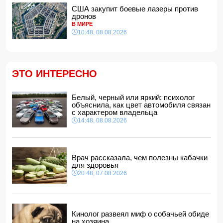
США закупит боевые лазеры против
Премьер-министр Армении: В ближайшее время мы
дронов
приступим к практической реализации проекта TRIPP
В МИРЕ
11:08, 08.08.2026
10:48, 08.08.2026
Пашинян: Страница конфликта между Арменией и
Азербайджаном закрыта, установлен мир
11:00, 08.08.2026
США закупит боевые лазеры против дронов
ЭТО ИНТЕРЕСНО
10:48, 08.08.2026
Нариман Ахундзаде официально подписал контракт с
Белый, черный или яркий: психолог
"Эрзурумспором"
объяснила, как цвет автомобиля связан
10:28, 08.08.2026
с характером владельца
14:48, 08.08.2026
Азербайджан вновь подтвердил полную поддержку
мирного урегулирования конфликта в Грузии
10:10, 08.08.2026
Врач рассказала, чем полезны кабачки
для здоровья
20:48, 07.08.2026
Кинолог развеял миф о собачьей обиде
на хозяина