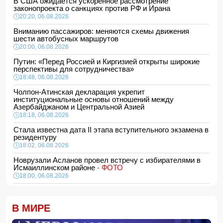
В США ожидается ускоренное рассмотрение
законопроекта о санкциях против РФ и Ирана
20:20, 06.08.2026
Вниманию пассажиров: меняются схемы движения
шести автобусных маршрутов
20:00, 06.08.2026
Путин: «Перед Россией и Киргизией открыты широкие
перспективы для сотрудничества»
18:48, 06.08.2026
Чолпон-Атинская декларация укрепит
институциональные основы отношений между
Азербайджаном и Центральной Азией
18:18, 06.08.2026
Стала известна дата II этапа вступительного экзамена в
резидентуру
18:02, 06.08.2026
Новрузали Асланов провел встречу с избирателями в
Исмаиллинском районе
- ФОТО
18:00, 06.08.2026
«Новые технологии формируют новые профессии на
рынке труда» — эксперт
В МИРЕ
16:48, 06.08.2026
Джейхун Байрамов и Андрей Сибига проводят встречу в