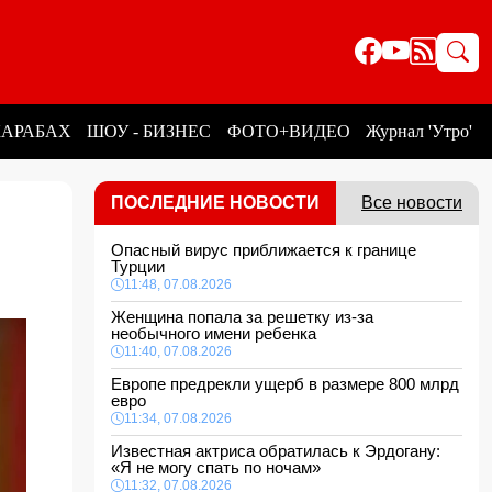
КАРАБАХ
ШОУ - БИЗНЕС
ФОТО+ВИДЕО
Журнал 'Утро'
ПОСЛЕДНИЕ НОВОСТИ
Все новости
Опасный вирус приближается к границе
Турции
11:48, 07.08.2026
Женщина попала за решетку из-за
необычного имени ребенка
11:40, 07.08.2026
Европе предрекли ущерб в размере 800 млрд
евро
11:34, 07.08.2026
Известная актриса обратилась к Эрдогану:
«Я не могу спать по ночам»
11:32, 07.08.2026