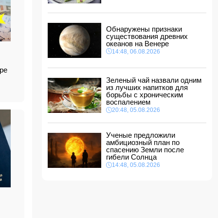
между Азербайджаном и Центральной Азией
18:18, 06.08.2026
Стала известна дата II этапа вступительного
Обнаружены признаки
экзамена в резидентуру
существования древних
18:02, 06.08.2026
океанов на Венере
14:48, 06.08.2026
Новрузали Асланов провел встречу с
избирателями в Исмаиллинском районе
-
ФОТО
ре
18:00, 06.08.2026
Зеленый чай назвали одним
из лучших напитков для
«Новые технологии формируют новые
борьбы с хроническим
профессии на рынке труда» — эксперт
воспалением
16:48, 06.08.2026
20:48, 05.08.2026
Джейхун Байрамов и Андрей Сибига проводят
встречу в Киеве
Ученые предложили
16:28, 06.08.2026
амбициозный план по
спасению Земли после
гибели Солнца
14:48, 05.08.2026