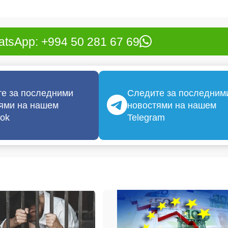
tsApp: +994 50 281 67 69
е за последними
Следите за последним
ями на нашем
новостями на нашем
ok
Telegram