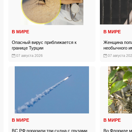
В МИРЕ
В МИРЕ
Опасный вирус приближается к
Женщина попа
границе Турции
необычного 
07 августа 2026
07 августа 20
В МИРЕ
В МИРЕ
ВС РФ поразили три судна с грузами
Во Флориде м