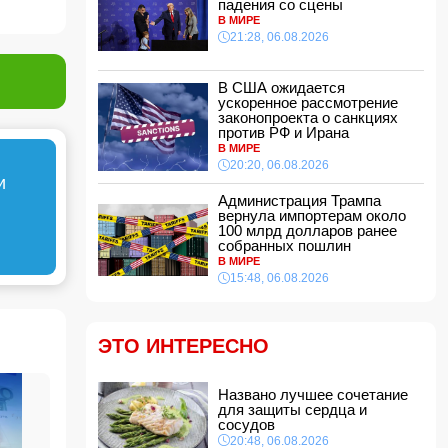
падения со сцены
21:16, 06.08.2026
В МИРЕ
21:28, 06.08.2026
Такер Карлсон обвинил руководство США во
лжи
21:00, 06.08.2026
В США ожидается
ускоренное рассмотрение
Названо лучшее сочетание для защиты
законопроекта о санкциях
сердца и сосудов
против РФ и Ирана
20:48, 06.08.2026
В МИРЕ
Салах официально стал игроком
20:20, 06.08.2026
"Трабзонспора": раскрыты детали контракта
и
20:28, 06.08.2026
Администрация Трампа
вернула импортерам около
В США ожидается ускоренное рассмотрение
100 млрд долларов ранее
законопроекта о санкциях против РФ и Ирана
собранных пошлин
В МИРЕ
20:20, 06.08.2026
15:48, 06.08.2026
Вниманию пассажиров: меняются схемы
движения шести автобусных маршрутов
20:00, 06.08.2026
ЭТО ИНТЕРЕСНО
Путин: «Перед Россией и Киргизией открыты
широкие перспективы для сотрудничества»
Названо лучшее сочетание
18:48, 06.08.2026
для защиты сердца и
Чолпон-Атинская декларация укрепит
сосудов
институциональные основы отношений
20:48, 06.08.2026