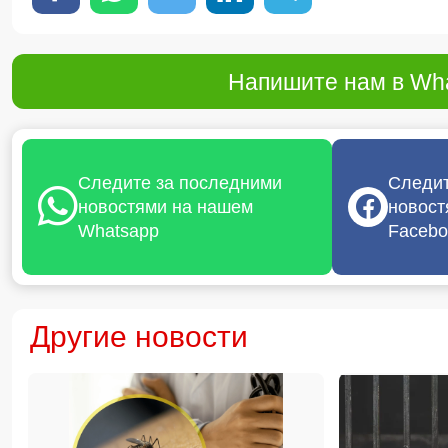
Напишите нам в Wha
Следите за последними
Следит
новостями на нашем
новост
Whatsapp
Facebo
Другие новости