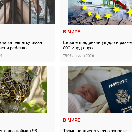
В МИРЕ
ла за решетку из-за
Европе предрекли ущерб в разме
имени ребенка
800 млрд евро
26
07 августа 2026
В МИРЕ
ужчина поймал 96
Трамп подписал указ о запрете