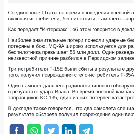
Соединенные Штаты во время проведения военной о
включая истребители, беспилотники, самолеты-запр
Как передает "Интерфакс", об этом говорится в до
Наиболее значительные потери понесли ударные бе
потеряны в бою. MQ-9A широко используется для ра
беспилотника превышает 56 млн долл. Один развед
неизвестной причине разбился в Персидском заливе
Три истребителя F-15E были сбиты в результате др
того, получил повреждения стелс-истребитель F-35A
Один самолет дальнего радиолокационного обнаруж
в результате удара Ирана. Во время военной кампа
заправщиков KC-135, один из них потерпел катастро
В докладе также говорится, что два самолета специ
результате обстрела получил повреждения один вер