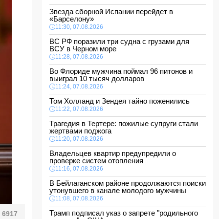
Звезда сборной Испании перейдет в
«Барселону»
11:30, 07.08.2026
ВС РФ поразили три судна с грузами для
ВСУ в Черном море
11:28, 07.08.2026
Во Флориде мужчина поймал 96 питонов и
выиграл 10 тысяч долларов
11:24, 07.08.2026
Том Холланд и Зендея тайно поженились
11:22, 07.08.2026
Трагедия в Тертере: пожилые супруги стали
жертвами поджога
11:20, 07.08.2026
Владельцев квартир предупредили о
проверке систем отопления
11:16, 07.08.2026
В Бейлаганском районе продолжаются поиски
утонувшего в канале молодого мужчины
11:08, 07.08.2026
Трамп подписал указ о запрете "родильного
6917