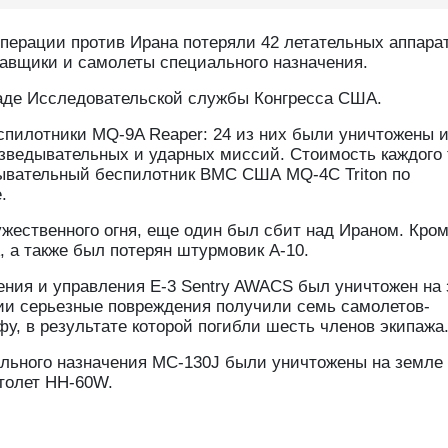
перации против Ирана потеряли 42 летательных аппарат
авщики и самолеты специального назначения.
кладе Исследовательской службы Конгресса США.
спилотники MQ-9A Reaper: 24 из них были уничтожены 
зведывательных и ударных миссий. Стоимость каждого 
ывательный беспилотник ВМС США MQ-4C Triton по
.
ужественного огня, еще один был сбит над Ираном. Кро
, а также был потерян штурмовик А-10.
ения и управления E-3 Sentry AWACS был уничтожен на
нии серьезные повреждения получили семь самолетов-
фу, в результате которой погибли шесть членов экипажа
ального назначения MC-130J были уничтожены на земле 
толет HH-60W.