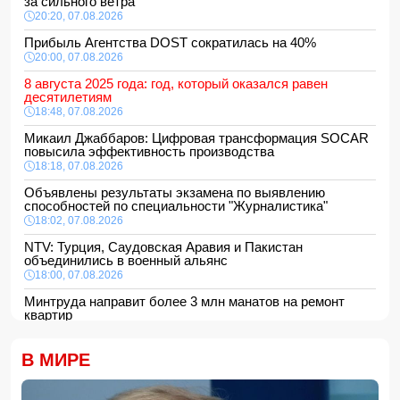
за сильного ветра
20:20, 07.08.2026
Прибыль Агентства DOST сократилась на 40%
20:00, 07.08.2026
8 августа 2025 года: год, который оказался равен
десятилетиям
18:48, 07.08.2026
Микаил Джаббаров: Цифровая трансформация SOCAR
повысила эффективность производства
18:18, 07.08.2026
Объявлены результаты экзамена по выявлению
способностей по специальности "Журналистика"
18:02, 07.08.2026
NTV: Турция, Саудовская Аравия и Пакистан
объединились в военный альянс
18:00, 07.08.2026
Минтруда направит более 3 млн манатов на ремонт
квартир
16:48, 07.08.2026
Сформирована структура Совета по медиа и вещанию
В МИРЕ
16:28, 07.08.2026
Пожар в историческом здании в Баку потушен