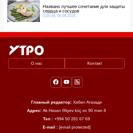
Названо лучшее сочетание для защиты
сердца и сосудов
20:48, 06.08.2026
О нас
Контакт
Главный редактор:
Хабил Агазаде
Адрес:
Ak.Həsən Əliyev küç ev 90 mən 8
Тел :
+994 50 281 67 69
E-mail :
[email protected]