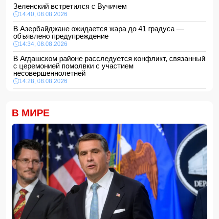
Зеленский встретился с Вучичем
14:40, 08.08.2026
В Азербайджане ожидается жара до 41 градуса —
объявлено предупреждение
14:34, 08.08.2026
В Агдашском районе расследуется конфликт, связанный
с церемонией помолвки с участием
несовершеннолетней
14:28, 08.08.2026
Найдено тело утонувшего в море 16-летнего юноши
14:14, 08.08.2026
В МИРЕ
ФИФА выступила с заявлением на фоне скандальных
обвинений в адрес Инфантино
14:10, 08.08.2026
ВС РФ взяли под контроль Ивановку в Харьковской
области
14:04, 08.08.2026
Прогноз погоды в Азербайджане на 9 августа
14:00, 08.08.2026
Никол Пашинян позвонил Ильхаму Алиеву
12:48, 08.08.2026