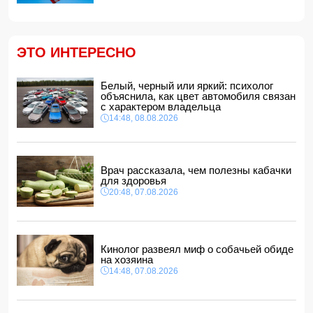
11:34, 08.08.2026
Дочь Успенской решила взять фамилию матери
11:32, 08.08.2026
ЭТО ИНТЕРЕСНО
В ФИФА прокомментировали обвинения Инфантино в
спонсировании любовницы
11:30, 08.08.2026
Белый, черный или яркий: психолог
объяснила, как цвет автомобиля связан
СМИ: Пентагон закупит лазерные противодроновые
с характером владельца
установки на 400 млн долларов
14:48, 08.08.2026
11:28, 08.08.2026
Миру грозит дефицит важнейшего продукта
11:24, 08.08.2026
Врач рассказала, чем полезны кабачки
Анна Седокова отреагировала на статус "черной вдовы"
для здоровья
20:48, 07.08.2026
11:22, 08.08.2026
Кинолог развеял миф о собачьей обиде
на хозяина
14:48, 07.08.2026