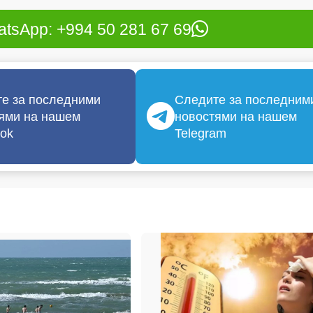
tsApp: +994 50 281 67 69
е за последними
Следите за последним
ями на нашем
новостями на нашем
ok
Telegram