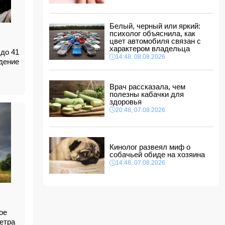
ФИФА выступила с заявлением на фоне
скандальных обвинений в адрес Инфантино
14:10, 08.08.2026
Белый, черный или яркий:
ВС РФ взяли под контроль Ивановку в
психолог объяснила, как
Харьковской области
цвет автомобиля связан с
характером владельца
14:04, 08.08.2026
до 41
14:48, 08.08.2026
дение
Прогноз погоды в Азербайджане на 9 августа
14:00, 08.08.2026
Врач рассказала, чем
полезны кабачки для
Никол Пашинян позвонил Ильхаму Алиеву
здоровья
12:48, 08.08.2026
20:48, 07.08.2026
СМИ: США ищут на Кубе фигуру для
повторения "венесуэльского сценария"
12:40, 08.08.2026
Кинолог развеял миф о
собачьей обиде на хозяина
14:48, 07.08.2026
ое
ветра