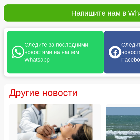
Напишите нам в Wha
Следите за последними
Следит
новостями на нашем
новост
Whatsapp
Facebo
Другие новости