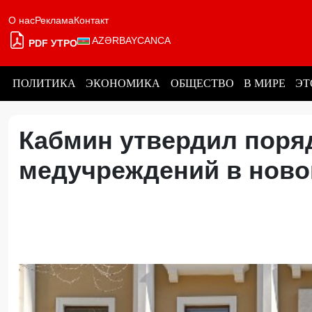
О нас
Реклама
Контакт
AZƏRBAYCANCA
PDF УТРО
ПОЛИТИКА
ЭКОНОМИКА
ОБЩЕСТВО
В МИРЕ
ЭТ
Кабмин утвердил поря
медучреждений в нов