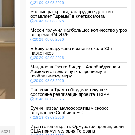
21:00, 08.08.2026
Ученые раскрыли, как трудное детство
оставляет "шрамы" в клетках мозга
20:48, 08.08.2026
Месси получил наибольшее количество угроз
во время ЧМ-2026
20:28, 08.08.2026
В Баку обнаружено и изъято около 30 кг
наркотиков
20:20, 08.08.2026
Магдалена Гроно: Лидеры Азербайджана и
Армении открыли путь к прочному и
необратимому миру
20:00, 08.08.2026
Пашинян и Трамп обсудили текущее
состояние реализации проекта TRIPP
18:48, 08.08.2026
Вучич назвал маловероятным скорое
вступление Сербии в ЕС
18:18, 08.08.2026
Иран готов открыть Ормузский пролив, если
США примут условия Тегерана
5331