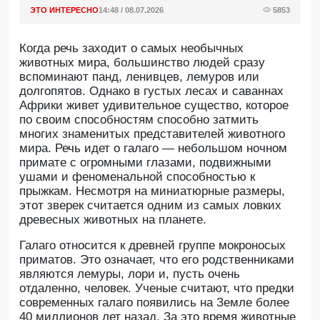
ЭТО ИНТЕРЕСНО
14:48 / 08.07.2026
5853
Когда речь заходит о самых необычных
животных мира, большинство людей сразу
вспоминают панд, ленивцев, лемуров или
долгопятов. Однако в густых лесах и саваннах
Африки живет удивительное существо, которое
по своим способностям способно затмить
многих знаменитых представителей животного
мира. Речь идет о галаго — небольшом ночном
примате с огромными глазами, подвижными
ушами и феноменальной способностью к
прыжкам. Несмотря на миниатюрные размеры,
этот зверек считается одним из самых ловких
древесных животных на планете.
Галаго относится к древней группе мокроносых
приматов. Это означает, что его родственниками
являются лемуры, лори и, пусть очень
отдаленно, человек. Ученые считают, что предки
современных галаго появились на Земле более
40 миллионов лет назад. За это время животные