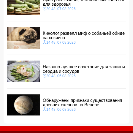
для здоровья
Футболисту сборной Англии Тоуни предъявили
20:48, 07.08.2026
обвинение в нападении в ночном клубе
20:28, 07.08.2026
В Азербайджане объявлено желтое предупреждение из-
за сильного ветра
Кинолог развеял миф о собачьей обиде
20:20, 07.08.2026
на хозяина
14:48, 07.08.2026
Названо лучшее сочетание для защиты
сердца и сосудов
20:48, 06.08.2026
Обнаружены признаки существования
древних океанов на Венере
14:48, 06.08.2026