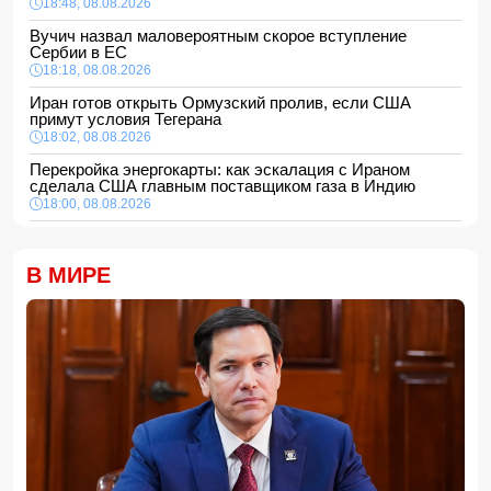
18:48, 08.08.2026
Вучич назвал маловероятным скорое вступление
Сербии в ЕС
18:18, 08.08.2026
Иран готов открыть Ормузский пролив, если США
примут условия Тегерана
18:02, 08.08.2026
Перекройка энергокарты: как эскалация с Ираном
сделала США главным поставщиком газа в Индию
18:00, 08.08.2026
Сенат утвердил Тодда Бланша на пост генпрокурора
США
В МИРЕ
16:48, 08.08.2026
Турция ограничивает проход коммерческих судов в
Черное море
16:28, 08.08.2026
Каковы основные признаки гормональных нарушений?
-
ВИДЕО
16:16, 08.08.2026
МЧС Азербайджана выступило с экстренным
предупреждением для населения
16:00, 08.08.2026