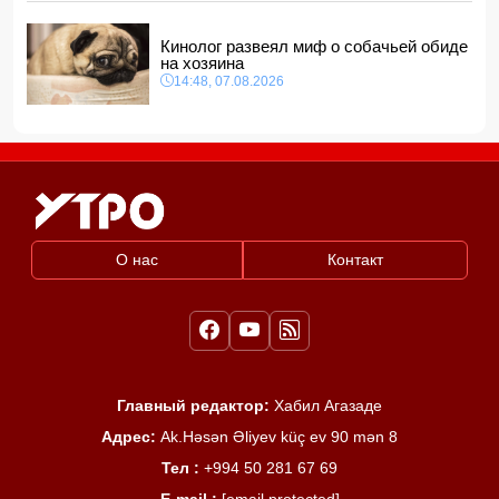
Кинолог развеял миф о собачьей обиде
на хозяина
14:48, 07.08.2026
О нас
Контакт
Главный редактор:
Хабил Агазаде
Адрес:
Ak.Həsən Əliyev küç ev 90 mən 8
Тел :
+994 50 281 67 69
E-mail :
[email protected]