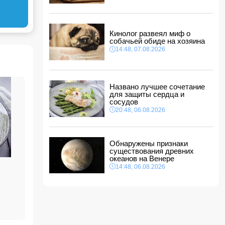
14:14, 07.08.2026
Сына Абеля Магеррамова отозвали от
должности посла
Кинолог развеял миф о
14:10, 07.08.2026
собачьей обиде на хозяина
Моуринью в шоке после отказа Родри от
14:48, 07.08.2026
перехода в "Реал"
14:04, 07.08.2026
Ильхам Алиев подписал распоряжения в
Названо лучшее сочетание
связи с двумя дипломатами
для защиты сердца и
14:00, 07.08.2026
сосудов
Прогноз погоды в Азербайджане на 8 августа
20:48, 06.08.2026
12:48, 07.08.2026
В Азербайджане ищут сотрудников с
Обнаружены признаки
зарплатой до 10 000 манатов
существования древних
12:40, 07.08.2026
океанов на Венере
14:48, 06.08.2026