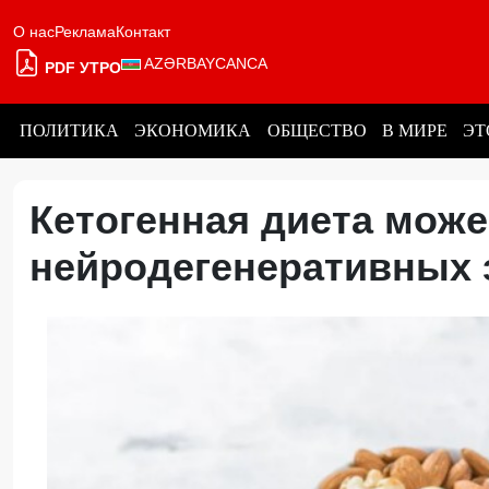
О нас
Реклама
Контакт
AZƏRBAYCANCA
PDF УТРО
ПОЛИТИКА
ЭКОНОМИКА
ОБЩЕСТВО
В МИРЕ
ЭТ
Кетогенная диета може
нейродегенеративных