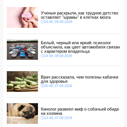
14:10, 08.08.2026
ВС РФ взяли под контроль Ивановку в Харьковской
Ученые раскрыли, как трудное детство
области
оставляет "шрамы" в клетках мозга
14:04, 08.08.2026
20:48, 08.08.2026
Прогноз погоды в Азербайджане на 9 августа
14:00, 08.08.2026
Никол Пашинян позвонил Ильхаму Алиеву
Белый, черный или яркий: психолог
12:48, 08.08.2026
объяснила, как цвет автомобиля связан
с характером владельца
СМИ: США ищут на Кубе фигуру для повторения
14:48, 08.08.2026
"венесуэльского сценария"
12:40, 08.08.2026
Врач рассказала, чем полезны кабачки
для здоровья
20:48, 07.08.2026
Кинолог развеял миф о собачьей обиде
на хозяина
14:48, 07.08.2026