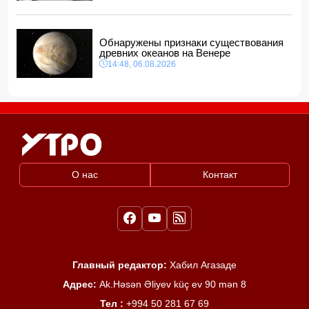
Обнаружены признаки существования
древних океанов на Венере
14:48, 06.08.2026
О нас
Контакт
Главный редактор:
Хабил Агазаде
Адрес:
Ak.Həsən Əliyev küç ev 90 mən 8
Тел :
+994 50 281 67 69