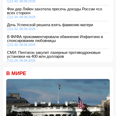
11:40, 08.08.2026
Фон дер Ляйен захотела пресечь доходы России «со
всех сторон»
11:34, 08.08.2026
Дочь Успенской решила взять фамилию матери
11:32, 08.08.2026
В ФИФА прокомментировали обвинения Инфантино в
спонсировании любовницы
11:30, 08.08.2026
СМИ: Пентагон закупит лазерные противодроновые
установки на 400 млн долларов
11:28, 08.08.2026
Миру грозит дефицит важнейшего продукта
В МИРЕ
11:24, 08.08.2026
Анна Седокова отреагировала на статус "черной вдовы"
11:22, 08.08.2026
Президент Пакистана принял посла Азербайджана
11:20, 08.08.2026
На Аляске произошло сильное землетрясение
11:16, 08.08.2026