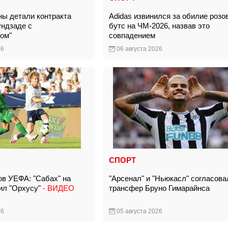
ны детали контракта
Adidas извинился за обилие розо
ндзаде с
бутс на ЧМ-2026, назвав это
ром"
совпадением
26
06 августа 2026
СПОРТ
ов УЕФА: "Сабах" на
"Арсенал" и "Ньюкасл" согласова
ил "Орхусу"
- ВИДЕО
трансфер Бруно Гимарайнса
26
05 августа 2026