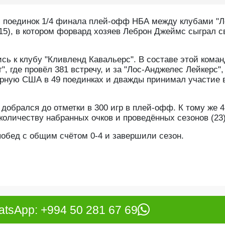
й поединок 1/4 финала плей-офф НБА между клубами "Л
15), в котором форвард хозяев Леброн Джеймс сыграл с
сь к клубу "Кливленд Кавальерс". В составе этой кома
, где провёл 381 встречу, и за "Лос-Анджелес Лейкерс",
борную США в 49 поединках и дважды принимал участие 
добрался до отметки в 300 игр в плей-офф. К тому же 4
оличеству набранных очков и проведённых сезонов (23)
побед с общим счётом 0-4 и завершили сезон.
tsApp: +994 50 281 67 69