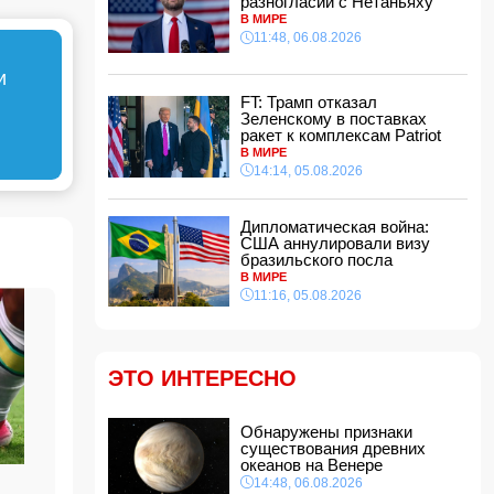
разногласий с Нетаньяху
Азербайджана в Азовском и Чёрном морях
В МИРЕ
12:40, 06.08.2026
11:48, 06.08.2026
МЧС обратилось к гражданам,
и
направляющимся на пляжи в ветреную
погоду
FT: Трамп отказал
12:34, 06.08.2026
Зеленскому в поставках
ракет к комплексам Patriot
В Баку в офисе обнаружено тело маклера
В МИРЕ
12:28, 06.08.2026
14:14, 05.08.2026
Adidas извинился за обилие розовых бутс на
ЧМ-2026, назвав это совпадением
Дипломатическая война:
12:12, 06.08.2026
США аннулировали визу
бразильского посла
Стали известны подробности массовой драки
В МИРЕ
в Гяндже
- ФОТО
11:16, 05.08.2026
12:00, 06.08.2026
Вэнс признал наличие разногласий с
Нетаньяху
11:48, 06.08.2026
ЭТО ИНТЕРЕСНО
В Агджабединском районе произошло
смертельное ДТП: есть погибший и
Обнаружены признаки
пострадавший
существования древних
11:40, 06.08.2026
океанов на Венере
Кем был погибший при падении в шахту
14:48, 06.08.2026