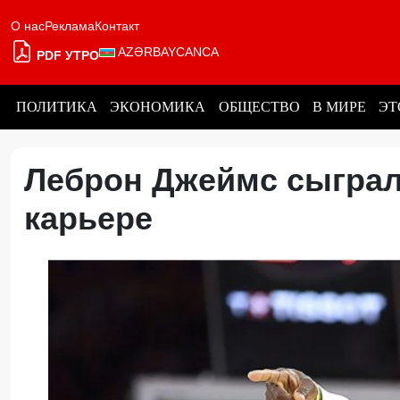
О нас
Реклама
Контакт
AZƏRBAYCANCA
PDF УТРО
ПОЛИТИКА
ЭКОНОМИКА
ОБЩЕСТВО
В МИРЕ
ЭТ
Леброн Джеймс сыграл 
карьере