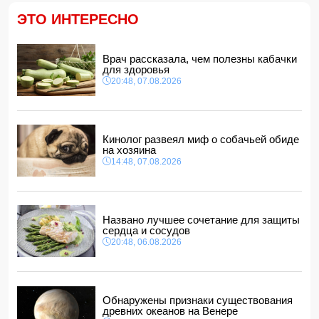
"Реал"
14:04, 07.08.2026
ЭТО ИНТЕРЕСНО
Ильхам Алиев подписал распоряжения в связи с двумя
дипломатами
14:00, 07.08.2026
Врач рассказала, чем полезны кабачки
для здоровья
Прогноз погоды в Азербайджане на 8 августа
20:48, 07.08.2026
12:48, 07.08.2026
В Азербайджане ищут сотрудников с зарплатой до 10
000 манатов
12:40, 07.08.2026
Кинолог развеял миф о собачьей обиде
на хозяина
14:48, 07.08.2026
Названо лучшее сочетание для защиты
сердца и сосудов
20:48, 06.08.2026
Обнаружены признаки существования
древних океанов на Венере