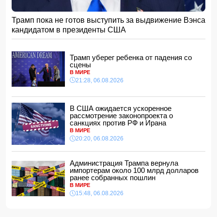
Алтай Байындыр продолжит карьеру в Ла Лиге
15:08, 07.08.2026
Трамп пока не готов выступить за выдвижение Вэнса
ВС РФ взяли под контроль Анискино в Харьковской
кандидатом в президенты США
области
15:00, 07.08.2026
Кинолог развеял миф о собачьей обиде на хозяина
Трамп уберег ребенка от падения со
14:48, 07.08.2026
сцены
В МИРЕ
По делу Arzum 9999 назначена повторная комплексная
21:28, 06.08.2026
экспертиза
14:40, 07.08.2026
ЕС ввел новые санкции против России
В США ожидается ускоренное
14:34, 07.08.2026
рассмотрение законопроекта о
санкциях против РФ и Ирана
Ужасающие подробности убийства мужа и жены в
В МИРЕ
Тертерском районе
20:20, 06.08.2026
14:28, 07.08.2026
На Самира Шарифова возложены новые полномочия
Администрация Трампа вернула
14:14, 07.08.2026
импортерам около 100 млрд долларов
ранее собранных пошлин
Сына Абеля Магеррамова отозвали от должности посла
В МИРЕ
15:48, 06.08.2026
14:10, 07.08.2026
Моуринью в шоке после отказа Родри от перехода в