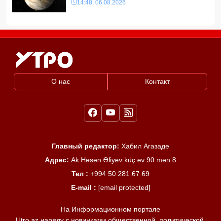
14:48, 06.08.2026
О нас
Контакт
Главный редактор:
Хабил Агазаде
Адрес:
Ak.Həsən Əliyev küç ev 90 mən 8
Тел :
+994 50 281 67 69
E-mail :
[email protected]
На Информационном портале
Utro.az наряду с новинками общественной, политической,