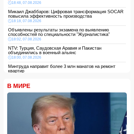
18:48, 07.08.2026
Микаил Джаббаров: Цифровая трансформация SOCAR
повысила эффективность производства
18:18, 07.08.2026
Объявлены результаты экзамена по выявлению
способностей по специальности "Журналистика"
18:02, 07.08.2026
NTV: Турция, Саудовская Аравия и Пакистан
объединились в военный альянс
18:00, 07.08.2026
Минтруда направит более 3 млн манатов на ремонт
квартир
16:48, 07.08.2026
Сформирована структура Совета по медиа и вещанию
В МИРЕ
16:28, 07.08.2026
Пожар в историческом здании в Баку потушен
16:16, 07.08.2026
В Испании ликвидировали перевозившую мигрантов
группировку
16:00, 07.08.2026
Сообщается об ухудшении состояния здоровья