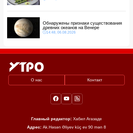
Обнаружены признаки существования
древних океанов на Венере
14:48, 06.08.2026
О нас
Контакт
Главный редактор:
Хабил Агазаде
Адрес:
Ak.Həsən Əliyev küç ev 90 mən 8