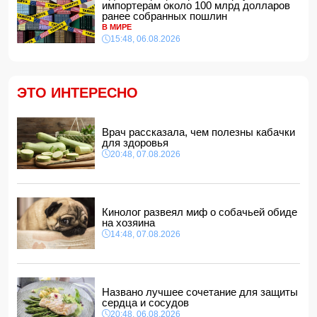
импортерам около 100 млрд долларов
ранее собранных пошлин
Сына Абеля Магеррамова отозвали от должности посла
В МИРЕ
15:48, 06.08.2026
14:10, 07.08.2026
Моуринью в шоке после отказа Родри от перехода в
"Реал"
14:04, 07.08.2026
ЭТО ИНТЕРЕСНО
Ильхам Алиев подписал распоряжения в связи с двумя
дипломатами
14:00, 07.08.2026
Врач рассказала, чем полезны кабачки
для здоровья
Прогноз погоды в Азербайджане на 8 августа
20:48, 07.08.2026
12:48, 07.08.2026
В Азербайджане ищут сотрудников с зарплатой до 10
000 манатов
12:40, 07.08.2026
Кинолог развеял миф о собачьей обиде
на хозяина
14:48, 07.08.2026
Названо лучшее сочетание для защиты
сердца и сосудов
20:48, 06.08.2026