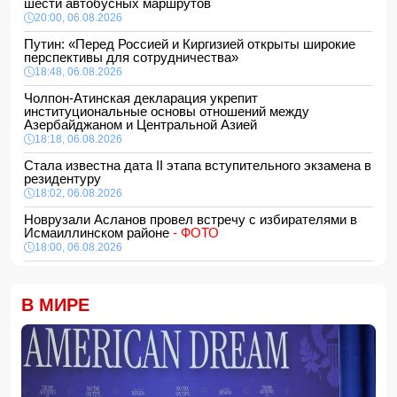
шести автобусных маршрутов
20:00, 06.08.2026
Путин: «Перед Россией и Киргизией открыты широкие
перспективы для сотрудничества»
18:48, 06.08.2026
Чолпон-Атинская декларация укрепит
институциональные основы отношений между
Азербайджаном и Центральной Азией
18:18, 06.08.2026
Стала известна дата II этапа вступительного экзамена в
резидентуру
18:02, 06.08.2026
Новрузали Асланов провел встречу с избирателями в
Исмаиллинском районе
- ФОТО
18:00, 06.08.2026
«Новые технологии формируют новые профессии на
рынке труда» — эксперт
В МИРЕ
16:48, 06.08.2026
Джейхун Байрамов и Андрей Сибига проводят встречу в
Киеве
16:28, 06.08.2026
Гави покрасил волосы в розовый цвет в честь победы
Испании на ЧМ-2026