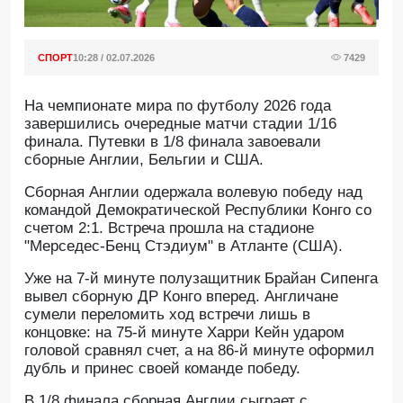
СПОРТ
10:28 / 02.07.2026
7429
На чемпионате мира по футболу 2026 года
завершились очередные матчи стадии 1/16
финала. Путевки в 1/8 финала завоевали
сборные Англии, Бельгии и США.
Сборная Англии одержала волевую победу над
командой Демократической Республики Конго со
счетом 2:1. Встреча прошла на стадионе
"Мерседес-Бенц Стэдиум" в Атланте (США).
Уже на 7-й минуте полузащитник Брайан Сипенга
вывел сборную ДР Конго вперед. Англичане
сумели переломить ход встречи лишь в
концовке: на 75-й минуте Харри Кейн ударом
головой сравнял счет, а на 86-й минуте оформил
дубль и принес своей команде победу.
В 1/8 финала сборная Англии сыграет с