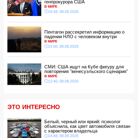
генпрокурора США
Найдено тело утонувшего в море 16-летнего юноши
В МИРЕ
14:14, 08.08.2026
16:48, 08.08.2026
ФИФА выступила с заявлением на фоне скандальных
обвинений в адрес Инфантино
14:10, 08.08.2026
Пентагон рассекретил информацию о
падении НЛО с человеком внутри
ВС РФ взяли под контроль Ивановку в Харьковской
В МИРЕ
области
15:00, 08.08.2026
14:04, 08.08.2026
Прогноз погоды в Азербайджане на 9 августа
14:00, 08.08.2026
СМИ: США ищут на Кубе фигуру для
повторения "венесуэльского сценария"
Никол Пашинян позвонил Ильхаму Алиеву
В МИРЕ
12:48, 08.08.2026
12:40, 08.08.2026
СМИ: США ищут на Кубе фигуру для повторения
"венесуэльского сценария"
12:40, 08.08.2026
В Сахалинской области произошло землетрясение
ЭТО ИНТЕРЕСНО
магнитудой 5.3
12:34, 08.08.2026
Белый, черный или яркий: психолог
Новая Зеландия ввела 35-й пакет санкций против
объяснила, как цвет автомобиля связан
России
с характером владельца
12:28, 08.08.2026
14:48, 08.08.2026