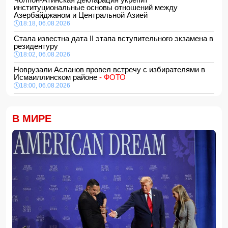
институциональные основы отношений между
Азербайджаном и Центральной Азией
18:18, 06.08.2026
Стала известна дата II этапа вступительного экзамена в
резидентуру
18:02, 06.08.2026
Новрузали Асланов провел встречу с избирателями в
Исмаиллинском районе
- ФОТО
18:00, 06.08.2026
«Новые технологии формируют новые профессии на
рынке труда» — эксперт
В МИРЕ
16:48, 06.08.2026
Джейхун Байрамов и Андрей Сибига проводят встречу в
Киеве
16:28, 06.08.2026
Гави покрасил волосы в розовый цвет в честь победы
Испании на ЧМ-2026
16:16, 06.08.2026
США сняли санкции с авиакомпании, обвинявшейся в
перевозке оружия для КСИР
16:00, 06.08.2026
Администрация Трампа вернула импортерам около 100