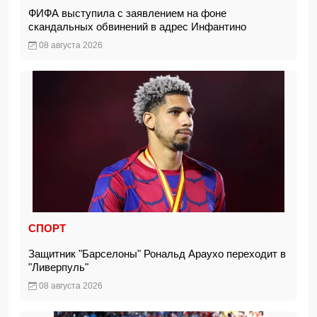
ФИФА выступила с заявлением на фоне
скандальных обвинений в адрес Инфантино
08 августа 2026
СПОРТ
Защитник "Барселоны" Рональд Араухо переходит в
"Ливерпуль"
08 августа 2026