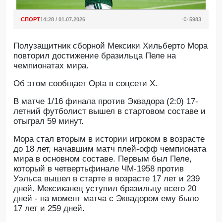
СПОРТ
14:28 / 01.07.2026
5983
Полузащитник сборной Мексики Хильберто Мора
повторил достижение бразильца Пеле на
чемпионатах мира.
Oб этом сообщает Opta в соцсети Х.
В матче 1/16 финала против Эквадора (2:0) 17-
летний футболист вышел в стартовом составе и
отыграл 59 минут.
Мора стал вторым в истории игроком в возрасте
до 18 лет, начавшим матч плей-офф чемпионата
мира в основном составе. Первым был Пеле,
который в четвертьфинале ЧМ-1958 против
Уэльса вышел в старте в возрасте 17 лет и 239
дней. Мексиканец уступил бразильцу всего 20
дней - на момент матча с Эквадором ему было
17 лет и 259 дней.