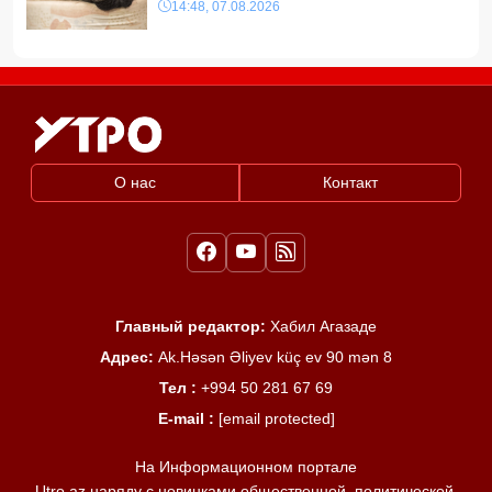
14:48, 07.08.2026
О нас
Контакт
Главный редактор:
Хабил Агазаде
Адрес:
Ak.Həsən Əliyev küç ev 90 mən 8
Тел :
+994 50 281 67 69
E-mail :
[email protected]
На Информационном портале
Utro.az наряду с новинками общественной, политической,