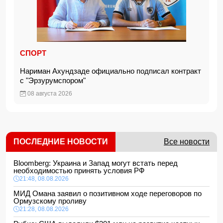
СПОРТ
Нариман Ахундзаде официально подписал контракт
с "Эрзурумспором"
08 августа 2026
ПОСЛЕДНИЕ НОВОСТИ
Все новости
Bloomberg: Украина и Запад могут встать перед
необходимостью принять условия РФ
21:48, 08.08.2026
МИД Омана заявил о позитивном ходе переговоров по
Ормузскому проливу
21:28, 08.08.2026