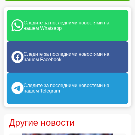
Следите за последними новостями на
нашем Whatsapp
Следите за последними новостями на
нашем Facebook
Следите за последними новостями на
нашем Telegram
Другие новости